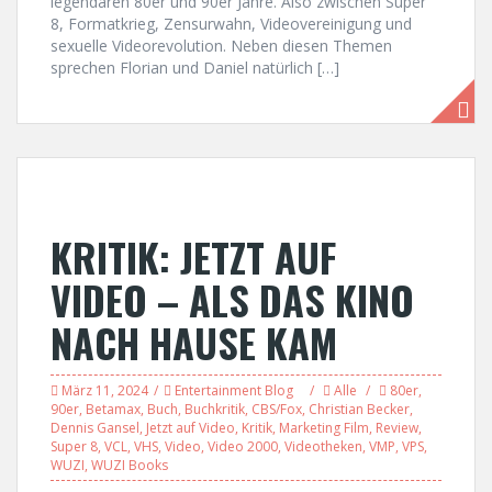
legendären 80er und 90er Jahre. Also zwischen Super
8, Formatkrieg, Zensurwahn, Videovereinigung und
sexuelle Videorevolution. Neben diesen Themen
sprechen Florian und Daniel natürlich […]
KRITIK: JETZT AUF
VIDEO – ALS DAS KINO
NACH HAUSE KAM
März 11, 2024
Entertainment Blog
Alle
80er
,
90er
,
Betamax
,
Buch
,
Buchkritik
,
CBS/Fox
,
Christian Becker
,
Dennis Gansel
,
Jetzt auf Video
,
Kritik
,
Marketing Film
,
Review
,
Super 8
,
VCL
,
VHS
,
Video
,
Video 2000
,
Videotheken
,
VMP
,
VPS
,
WUZI
,
WUZI Books