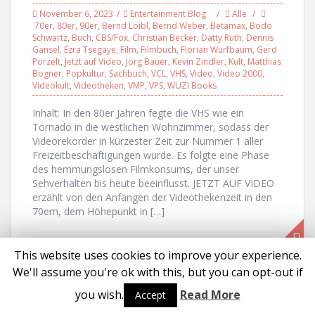
November 6, 2023
Entertainment Blog
Alle
70er
,
80er
,
90er
,
Bernd Loibl
,
Bernd Weber
,
Betamax
,
Bodo
Schwartz
,
Buch
,
CBS/Fox
,
Christian Becker
,
Datty Ruth
,
Dennis
Gansel
,
Ezra Tsegaye
,
Film
,
Filmbuch
,
Florian Wurfbaum
,
Gerd
Porzelt
,
Jetzt auf Video
,
Jörg Bauer
,
Kevin Zindler
,
Kult
,
Matthias
Bogner
,
Popkultur
,
Sachbuch
,
VCL
,
VHS
,
Video
,
Video 2000
,
Videokult
,
Videotheken
,
VMP
,
VPS
,
WUZI Books
Inhalt: In den 80er Jahren fegte die VHS wie ein
Tornado in die westlichen Wohnzimmer, sodass der
Videorekorder in kürzester Zeit zur Nummer 1 aller
Freizeitbeschäftigungen wurde. Es folgte eine Phase
des hemmungslosen Filmkonsums, der unser
Sehverhalten bis heute beeinflusst. JETZT AUF VIDEO
erzählt von den Anfängen der Videothekenzeit in den
70ern, dem Höhepunkt in […]
This website uses cookies to improve your experience.
We'll assume you're ok with this, but you can opt-out if
Proudly powered by WordPress
|
Theme:
Solon
by aThemes
you wish.
Read More
Accept
Social media & sharing icons powered by
UltimatelySocial