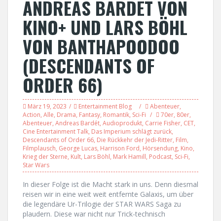
ANDREAS BARDET VON
KINO+ UND LARS BÖHL
VON BANTHAPOODOO
(DESCENDANTS OF
ORDER 66)
März 19, 2023
Entertainment Blog
Abenteuer
,
Action
,
Alle
,
Drama
,
Fantasy
,
Romantik
,
Sci-Fi
70er
,
80er
,
Abenteuer
,
Andreas Bardét
,
Audioprodukt
,
Carrie Fisher
,
CET
,
Cine Entertainment Talk
,
Das Imperium schlägt zurück
,
Descendants of Order 66
,
Die Rückkehr der Jedi-Ritter
,
Film
,
Filmplausch
,
George Lucas
,
Harrison Ford
,
Hörsendung
,
Kino
,
Krieg der Sterne
,
Kult
,
Lars Böhl
,
Mark Hamill
,
Podcast
,
Sci-Fi
,
Star Wars
In dieser Folge ist die Macht stark in uns. Denn diesmal
reisen wir in eine weit weit entfernte Galaxis, um über
die legendäre Ur-Trilogie der STAR WARS Saga zu
plaudern. Diese war nicht nur Trick-technisch