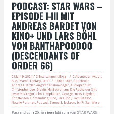
PODCAST: STAR WARS –
EPISODE I-III MIT
ANDREAS BARDET VON
KINO+ UND LARS BÖHL
VON BANTHAPOODOO
(DESCENDANTS OF
ORDER 66)
Mai 19, 2024
Entertainment Blog
Abenteuer
,
Action
,
Alle
,
Drama
,
Fantasy
,
Sci-Fi
00er
,
90er
,
Abenteuer
,
Andreas Bardét
,
Angriff der Klonkrieger
,
Audioprodukt
,
Christopher Lee
,
Die dunkle Bedrohung
,
Die Rache der Sith
,
Ewan McGregor
,
Film
,
Filmplausch
,
George Lucas
,
Hayden
Christensen
,
Hörsendung
,
Kino
,
Lars Böhl
,
Liam Neeson
,
Natalie Portman
,
Podcast
,
Samuel L. Jackson
,
Sci-Fi
,
Star Wars
Passend zum 25. jährigen Jubiläum von STAR WARS –