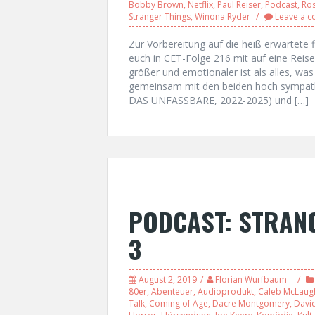
Bobby Brown
,
Netflix
,
Paul Reiser
,
Podcast
,
Ros
Stranger Things
,
Winona Ryder
Leave a 
Zur Vorbereitung auf die heiß erwartet
euch in CET-Folge 216 mit auf eine Reise d
größer und emotionaler ist als alles, was
gemeinsam mit den beiden hoch sympat
DAS UNFASSBARE, 2022-2025) und […]
PODCAST: STRANG
3
August 2, 2019
Florian Wurfbaum
80er
,
Abenteuer
,
Audioprodukt
,
Caleb McLaugh
Talk
,
Coming of Age
,
Dacre Montgomery
,
Davi