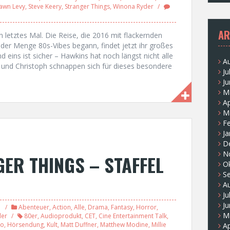
awn Levy
,
Steve Keery
,
Stranger Things
,
Winona Ryder
AR
etztes Mal. Die Reise, die 2016 mit flackernden
der Menge 80s-Vibes begann, findet jetzt ihr großes
 eins ist sicher – Hawkins hat noch längst nicht alle
A
 und Christoph schnappen sich für dieses besondere
Ju
Ju
M
Ap
M
F
Ja
D
N
ER THINGS – STAFFEL
O
S
A
Ju
Ju
Abenteuer
,
Action
,
Alle
,
Drama
,
Fantasy
,
Horror
,
M
ler
80er
,
Audioprodukt
,
CET
,
Cine Entertainment Talk
,
zo
,
Hörsendung
,
Kult
,
Matt Duffner
,
Matthew Modine
,
Millie
Ap