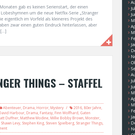
A
Monaten gab es keinen Serienstart, der einen
Ju
 Lobeshymnen um die neue Netflix-Serie „Stranger
Ju
 eigentlich im Vorfeld als kleineres Projekt des
M
haben zwar einen guten Eindruck hinterlassen, aber
Ap
 […]
M
F
Ja
D
N
O
S
A
GER THINGS – STAFFEL
Ju
Ju
M
Ap
M
Abenteuer
,
Drama
,
Horror
,
Mystery
2016
,
80er Jahre
,
F
David Harbour
,
Drama
,
Fantasy
,
Finn Wolfhard
,
Gaten
Ja
att Duffner
,
Matthew Modine
,
Millie Bobby Brown
,
Monster
,
D
,
Shawn Levy
,
Stephen King
,
Steven Spielberg
,
Stranger Things
,
ment
N
O