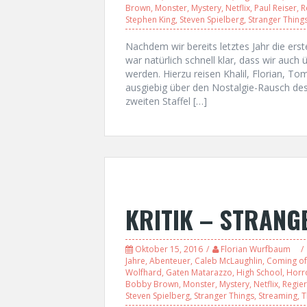
Brown
,
Monster
,
Mystery
,
Netflix
,
Paul Reiser
,
R
Stephen King
,
Steven Spielberg
,
Stranger Thing
Nachdem wir bereits letztes Jahr die ers
war natürlich schnell klar, dass wir auc
werden. Hierzu reisen Khalil, Florian, 
ausgiebig über den Nostalgie-Rausch des
zweiten Staffel […]
KRITIK – STRANGE
Oktober 15, 2016
Florian Wurfbaum
Jahre
,
Abenteuer
,
Caleb McLaughlin
,
Coming of
Wolfhard
,
Gaten Matarazzo
,
High School
,
Horr
Bobby Brown
,
Monster
,
Mystery
,
Netflix
,
Regie
Steven Spielberg
,
Stranger Things
,
Streaming
,
T