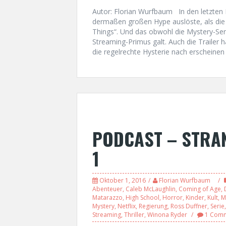
Autor: Florian Wurfbaum In den letzten 
dermaßen großen Hype auslöste, als die
Things“. Und das obwohl die Mystery-Serie
Streaming-Primus galt. Auch die Trailer 
die regelrechte Hysterie nach erscheinen
PODCAST – STRAN
1
Oktober 1, 2016
Florian Wurfbaum
Abenteuer
,
Caleb McLaughlin
,
Coming of Age
,
Matarazzo
,
High School
,
Horror
,
Kinder
,
Kult
,
M
Mystery
,
Netflix
,
Regierung
,
Ross Duffner
,
Serie
Streaming
,
Thriller
,
Winona Ryder
1 Com