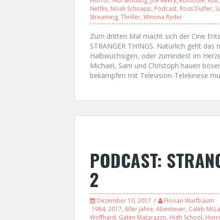
Horror
,
Hörsendung
,
Joe Keery
,
Komödie
,
Kult
Netflix
,
Noah Schnapp
,
Podcast
,
Ross Duffer
,
S
Streaming
,
Thriller
,
Winona Ryder
Zum dritten Mal macht sich der Cine Ent
STRANGER THINGS. Natürlich geht das n
Halbwüchsigen, oder zumindest im Herze
Michael, Sam und Christoph hauen bösen
bekämpfen mit Television-Telekinese muti
PODCAST: STRANG
2
Dezember 10, 2017
Florian Wurfbaum
1984
,
2017
,
80er Jahre
,
Abenteuer
,
Caleb McLa
Wolfhard
,
Gaten Matarazzo
,
High School
,
Horr