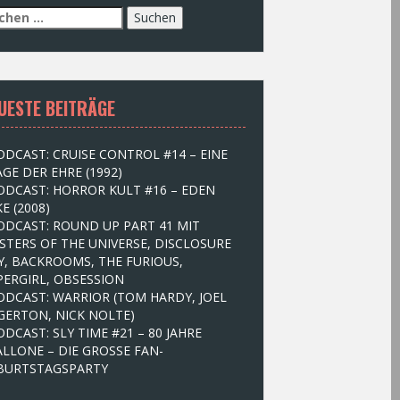
UESTE BEITRÄGE
ODCAST: CRUISE CONTROL #14 – EINE
GE DER EHRE (1992)
ODCAST: HORROR KULT #16 – EDEN
E (2008)
ODCAST: ROUND UP PART 41 MIT
STERS OF THE UNIVERSE, DISCLOSURE
Y, BACKROOMS, THE FURIOUS,
PERGIRL, OBSESSION
ODCAST: WARRIOR (TOM HARDY, JOEL
GERTON, NICK NOLTE)
ODCAST: SLY TIME #21 – 80 JAHRE
ALLONE – DIE GROSSE FAN-
BURTSTAGSPARTY