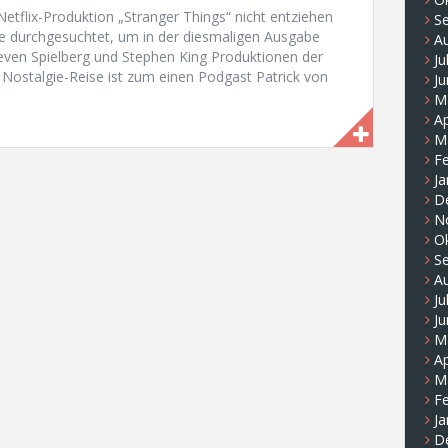
tflix-Produktion „Stranger Things“ nicht entziehen
S
e durchgesuchtet, um in der diesmaligen Ausgabe
A
even Spielberg und Stephen King Produktionen der
Ju
r Nostalgie-Reise ist zum einen Podgast Patrick von
Ju
M
Ap
M
F
Ja
D
N
O
S
A
Ju
Ju
M
Ap
M
F
Ja
D