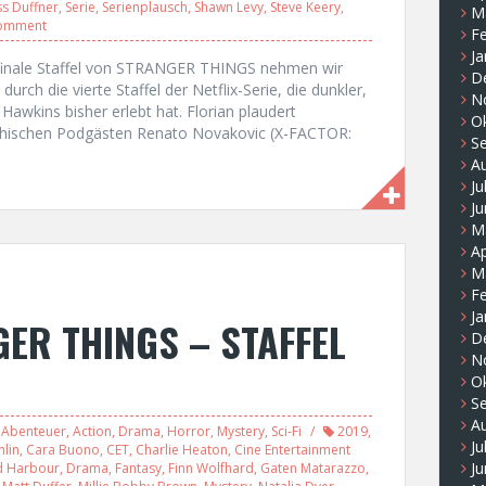
s Duffner
,
Serie
,
Serienplausch
,
Shawn Levy
,
Steve Keery
,
M
comment
F
Ja
e finale Staffel von STRANGER THINGS nehmen wir
D
urch die vierte Staffel der Netflix-Serie, die dunkler,
N
 Hawkins bisher erlebt hat. Florian plaudert
O
hischen Podgästen Renato Novakovic (X-FACTOR:
S
A
Ju
Ju
M
Ap
M
F
Ja
ER THINGS – STAFFEL
D
N
O
S
A
Abenteuer
,
Action
,
Drama
,
Horror
,
Mystery
,
Sci-Fi
2019
,
Ju
lin
,
Cara Buono
,
CET
,
Charlie Heaton
,
Cine Entertainment
Ju
d Harbour
,
Drama
,
Fantasy
,
Finn Wolfhard
,
Gaten Matarazzo
,