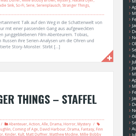
,
Matt Duffer
,
Millie Bobby Brown
,
Mystery
,
Natalia Dyer
,
M
adie Sink
,
Sci-Fi
,
Serie
,
Serienplausch
,
Stranger Things
,
Ap
M
F
ertainment Talk auf den Weg in die Schattenwelt von
Ja
ur mit einer passenden Gang aus aufgeweckten
D
n junggebliebenen Film-Abenteurern. Tobias,
N
 Russen ihre Serien-Analysen um die Ohren und
O
erte Story-Monster. Stirbt […]
S
A
Ju
Ju
M
Ap
M
F
ER THINGS – STAFFEL
Ja
D
N
O
S
Abenteuer
,
Action
,
Alle
,
Drama
,
Horror
,
Mystery
A
ughlin
,
Coming of Age
,
David Harbour
,
Drama
,
Fantasy
,
Finn
or
,
Kinder
,
Kult
,
Matt Duffner
,
Matthew Modine
,
Millie Bobby
Ju