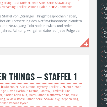
egierung
,
Ross Duffner
,
Sean Astin
,
Serie
,
Shawn Levy
,
Ju
s
,
Streaming
,
Thriller
,
Winona Ryder
2 Comments
M
Ap
te Staffel von „Stranger Things“ besprochen haben,
M
h über die Fortsetzung des Netflix-Phänomens plaudern
F
Tom und Neuzugang Tobi nach Hawkins und reden
Ja
 Jahres. Achtung, wir gehen dabei auf jede Folge der
D
N
O
S
A
Ju
Ju
M
Ap
R THINGS – STAFFEL 1
M
F
Ja
Abenteuer
,
Alle
,
Drama
,
Mystery
,
Thriller
2016
,
80er
D
 Age
,
David Harbour
,
Drama
,
Fantasy
,
Filmkritik
,
Finn
N
or
,
Kinder
,
Kritik
,
Kult
,
Matt Duffner
,
Matthew Modine
,
Millie
rung
,
Review
,
Ross Duffner
,
Serie
,
Shawn Levy
,
Stephen King
,
O
hriller
,
Winona Ryder
S