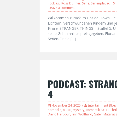
Podcast
,
Ross Duffner
,
Serie
,
Serienplausch
,
Sh
Leave a comment
Willkommen zurück im Upside Down… ein l
Lichtern, verschwundenen Kindern und je
Finale: STRANGER THINGS – Staffel 5. Und
seine Geheimnisse preisgegeben. Florian
Serien-Finale […]
PODCAST: STRANG
4
November 24, 2025
Entertainment Blog
Komödie
,
Musik
,
Mystery
,
Romantik
,
Sci-Fi
,
Thril
David Harbour
,
Finn Wolfhard
,
Gaten Mataraz