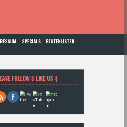
PRESSUM
SPECIALS – BESTENLISTEN
EASE FOLLOW & LIKE US :)