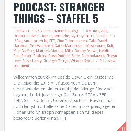
PODCAST: STRANGER
THINGS – STAFFEL 5
März 21, 2026
Entertainment Blog
Action
,
Alle
,
Drama
,
Endzeit
,
Horror
,
Komödie
,
Mystery
,
Sci-Fi
,
Thriller
80er
,
Audioprodukt
,
CET
,
Cine Entertainment Talk
,
David
Harbour
,
Finn Wolfhard
,
Gaten Matarazzo
,
Hörsendung
,
Kult
,
Matt Duffner
,
Matthew Modine
,
Millie Bobby Brown
,
Netflix
,
Paul Reiser
,
Podcast
,
Ross Duffner
,
Serie
,
Serienplausch
,
Shawn
Levy
,
Steve Keery
,
Stranger Things
,
Winona Ryder
Leave a
comment
Willkommen zurück im Upside Down… ein letztes Mal.
Die Reise, die 2016 mit flackernden Lichtern,
verschwundenen Kindern und jeder Menge 80s-Vibes
begann, findet jetzt ihr großes Finale: STRANGER
THINGS – Staffel 5. Und eins ist sicher – Hawkins hat
noch längst nicht alle seine Geheimnisse preisgegeben.
Florian und Christoph schnappen sich für dieses
besondere Serien-Finale […]