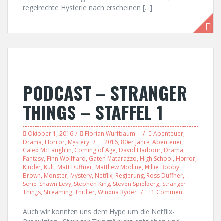
regelrechte Hysterie nach erscheinen […]
PODCAST – STRANGER
THINGS – STAFFEL 1
Oktober 1, 2016
Florian Wurfbaum
Abenteuer
,
Drama
,
Horror
,
Mystery
2016
,
80er Jahre
,
Abenteuer
,
Caleb McLaughlin
,
Coming of Age
,
David Harbour
,
Drama
,
Fantasy
,
Finn Wolfhard
,
Gaten Matarazzo
,
High School
,
Horror
,
Kinder
,
Kult
,
Matt Duffner
,
Matthew Modine
,
Millie Bobby
Brown
,
Monster
,
Mystery
,
Netflix
,
Regierung
,
Ross Duffner
,
Serie
,
Shawn Levy
,
Stephen King
,
Steven Spielberg
,
Stranger
Things
,
Streaming
,
Thriller
,
Winona Ryder
1 Comment
Auch wir konnten uns dem Hype um die Netflix-