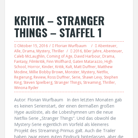
KRITIK – STRANGER
THINGS – STAFFEL 1
Oktober 15, 2016
Florian Wurfbaum
Abenteuer
,
Alle
,
Drama
,
Mystery
,
Thriller
2016
,
80er Jahre
,
Abenteuer
,
Caleb McLaughlin
,
Coming of Age
,
David Harbour
,
Drama
,
Fantasy
,
Filmkritik
,
Finn Wolfhard
,
Gaten Matarazzo
,
High
School
,
Horror
,
Kinder
,
Kritik
,
Kult
,
Matt Duffner
,
Matthew
Modine
,
Millie Bobby Brown
,
Monster
,
Mystery
,
Netflix
,
Regierung
,
Review
,
Ross Duffner
,
Serie
,
Shawn Levy
,
Stephen
King
,
Steven Spielberg
,
Stranger Things
,
Streaming
,
Thriller
,
Winona Ryder
Autor: Florian Wurfbaum In den letzten Monaten gab
es keinen Serienstart, der einen dermaßen großen
Hype auslöste, als die Lobeshymnen um die neue
Netflix-Serie „Stranger Things“. Und das obwohl die
Mystery-Serie eigentlich im Vorfeld als kleineres
Projekt des Streaming-Primus galt. Auch die Trailer
haben zwar einen guten Eindruck hinterlassen, aber die