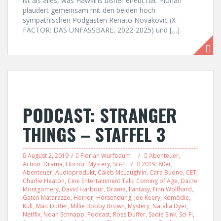
ist als alles, was Hawkins bisher erlebt hat. Florian
plaudert gemeinsam mit den beiden hoch
sympathischen Podgästen Renato Novakovic (X-
FACTOR: DAS UNFASSBARE, 2022-2025) und […]
PODCAST: STRANGER
THINGS – STAFFEL 3
August 2, 2019
Florian Wurfbaum
Abenteuer
,
Action
,
Drama
,
Horror
,
Mystery
,
Sci-Fi
2019
,
80er
,
Abenteuer
,
Audioprodukt
,
Caleb McLaughlin
,
Cara Buono
,
CET
,
Charlie Heaton
,
Cine Entertainment Talk
,
Coming of Age
,
Dacre
Montgomery
,
David Harbour
,
Drama
,
Fantasy
,
Finn Wolfhard
,
Gaten Matarazzo
,
Horror
,
Hörsendung
,
Joe Keery
,
Komödie
,
Kult
,
Matt Duffer
,
Millie Bobby Brown
,
Mystery
,
Natalia Dyer
,
Netflix
,
Noah Schnapp
,
Podcast
,
Ross Duffer
,
Sadie Sink
,
Sci-Fi
,