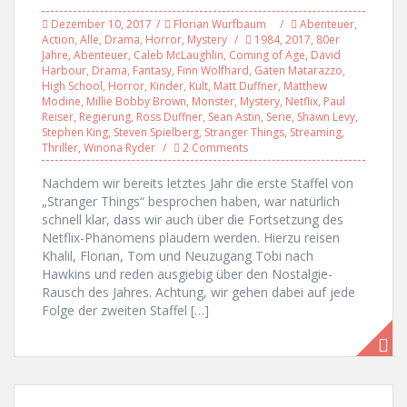
Dezember 10, 2017
Florian Wurfbaum
Abenteuer
,
Action
,
Alle
,
Drama
,
Horror
,
Mystery
1984
,
2017
,
80er
Jahre
,
Abenteuer
,
Caleb McLaughlin
,
Coming of Age
,
David
Harbour
,
Drama
,
Fantasy
,
Finn Wolfhard
,
Gaten Matarazzo
,
High School
,
Horror
,
Kinder
,
Kult
,
Matt Duffner
,
Matthew
Modine
,
Millie Bobby Brown
,
Monster
,
Mystery
,
Netflix
,
Paul
Reiser
,
Regierung
,
Ross Duffner
,
Sean Astin
,
Serie
,
Shawn Levy
,
Stephen King
,
Steven Spielberg
,
Stranger Things
,
Streaming
,
Thriller
,
Winona Ryder
2 Comments
Nachdem wir bereits letztes Jahr die erste Staffel von
„Stranger Things“ besprochen haben, war natürlich
schnell klar, dass wir auch über die Fortsetzung des
Netflix-Phänomens plaudern werden. Hierzu reisen
Khalil, Florian, Tom und Neuzugang Tobi nach
Hawkins und reden ausgiebig über den Nostalgie-
Rausch des Jahres. Achtung, wir gehen dabei auf jede
Folge der zweiten Staffel […]