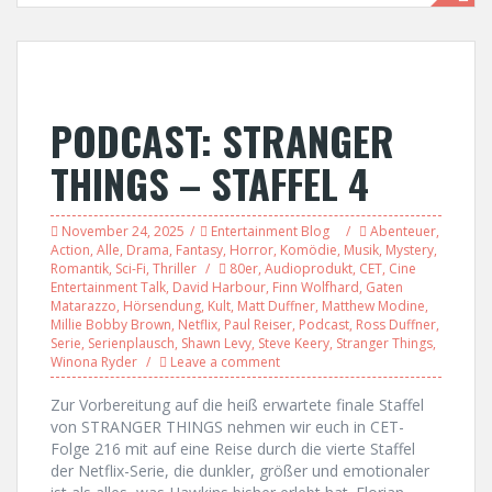
PODCAST: STRANGER
THINGS – STAFFEL 4
November 24, 2025
Entertainment Blog
Abenteuer
,
Action
,
Alle
,
Drama
,
Fantasy
,
Horror
,
Komödie
,
Musik
,
Mystery
,
Romantik
,
Sci-Fi
,
Thriller
80er
,
Audioprodukt
,
CET
,
Cine
Entertainment Talk
,
David Harbour
,
Finn Wolfhard
,
Gaten
Matarazzo
,
Hörsendung
,
Kult
,
Matt Duffner
,
Matthew Modine
,
Millie Bobby Brown
,
Netflix
,
Paul Reiser
,
Podcast
,
Ross Duffner
,
Serie
,
Serienplausch
,
Shawn Levy
,
Steve Keery
,
Stranger Things
,
Winona Ryder
Leave a comment
Zur Vorbereitung auf die heiß erwartete finale Staffel
von STRANGER THINGS nehmen wir euch in CET-
Folge 216 mit auf eine Reise durch die vierte Staffel
der Netflix-Serie, die dunkler, größer und emotionaler