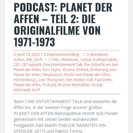
PODCAST: PLANET DER
AFFEN – TEIL 2: DIE
ORIGINALFILME VON
1971-1973
April 19, 2025
Entertainment Blog
Abenteuer
,
Action
,
Alle
,
Sci-Fi
70er
,
Abenteuer
,
Action
,
Audioprodukt
,
CET
,
CET-Ap(e)ril
,
Cine Entertainment Talk
,
Die Schlacht um den
Planet der Affen
,
Don Taylor
,
Drama
,
Endzeit
,
Eroberung vom
Planet der Affen
,
Filmplausch
,
Flucht vom Planet der Affen
,
Hörsendung
,
J. Lee Thompson
,
Kim Hunter
,
Kult
,
Paul Dehn
,
Planet der Affen
,
Podcast
,
Ricardo Montalban
,
Roddy
McDowall
,
Sci-Fi
Beim CINE ENTERTAINMENT TALK sind weiterhin die
Affen los. In der zweiten Folge unserer großen
PLANET DER AFFEN Retrospektive nimmt sich Florian
gemeinsam mit seinen beiden wundervollen
Podgästen Karl-Martin Pold (SIE NANNTEN IHN
SPENCER, 2017) und Patrick Torma