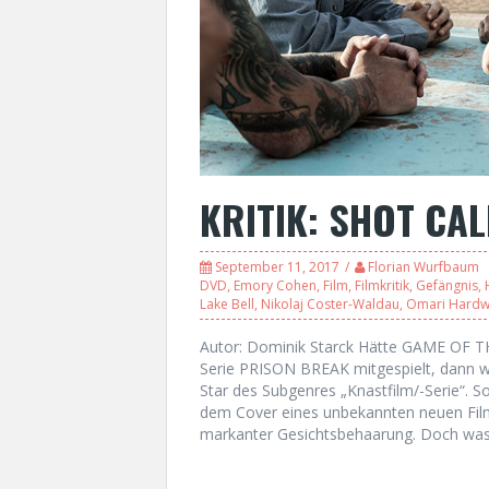
KRITIK: SHOT CA
September 11, 2017
Florian Wurfbaum
DVD
,
Emory Cohen
,
Film
,
Filmkritik
,
Gefängnis
,
Lake Bell
,
Nikolaj Coster-Waldau
,
Omari Hardw
Autor: Dominik Starck Hätte GAME OF T
Serie PRISON BREAK mitgespielt, dann w
Star des Subgenres „Knastfilm/-Serie“. 
dem Cover eines unbekannten neuen Fi
markanter Gesichtsbehaarung. Doch wa