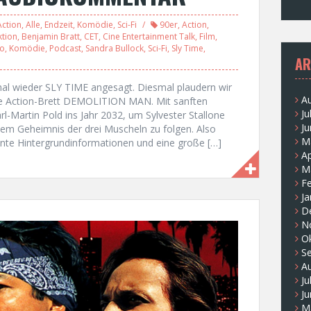
Action
,
Alle
,
Endzeit
,
Komödie
,
Sci-Fi
90er
,
Action
,
tion
,
Benjamin Bratt
,
CET
,
Cine Entertainment Talk
,
Film
,
no
,
Komödie
,
Podcast
,
Sandra Bullock
,
Sci-Fi
,
Sly Time
,
AR
 wieder SLY TIME angesagt. Diesmal plaudern wir
A
e Action-Brett DEMOLITION MAN. Mit sanften
Ju
-Martin Pold ins Jahr 2032, um Sylvester Stallone
Ju
dem Geheimnis der drei Muscheln zu folgen. Also
M
sante Hintergrundinformationen und eine große […]
Ap
M
F
Ja
D
N
O
S
A
Ju
Ju
M