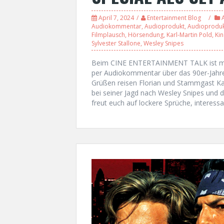
April 7, 2024
Entertainment Blog
Audiokommentar
,
Audioprodukt
,
Audioproduk
Filmplausch
,
Hörsendung
,
Karl-Martin Pold
,
Ki
Sylvester Stallone
,
Wesley Snipes
Beim CINE ENTERTAINMENT TALK ist mal
per Audiokommentar über das 90er-Jahr
Grüßen reisen Florian und Stammgast Karl
bei seiner Jagd nach Wesley Snipes und 
freut euch auf lockere Sprüche, interes