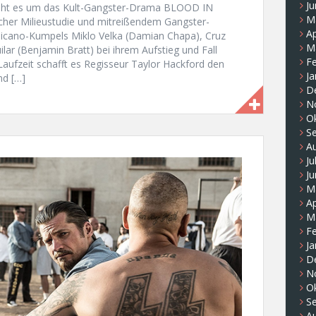
Ju
“ geht es um das Kult-Gangster-Drama BLOOD IN
M
her Milieustudie und mitreißendem Gangster-
Ap
Chicano-Kumpels Miklo Velka (Damian Chapa), Cruz
M
lar (Benjamin Bratt) bei ihrem Aufstieg und Fall
F
aufzeit schafft es Regisseur Taylor Hackford den
Ja
nd […]
D
N
O
S
A
Ju
Ju
M
Ap
M
F
Ja
D
N
O
S
A