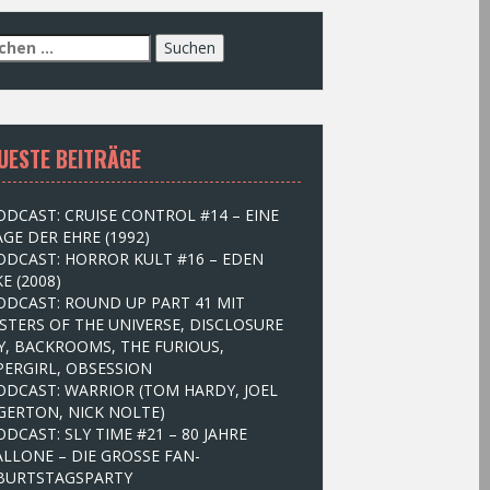
UESTE BEITRÄGE
ODCAST: CRUISE CONTROL #14 – EINE
GE DER EHRE (1992)
ODCAST: HORROR KULT #16 – EDEN
E (2008)
ODCAST: ROUND UP PART 41 MIT
STERS OF THE UNIVERSE, DISCLOSURE
Y, BACKROOMS, THE FURIOUS,
PERGIRL, OBSESSION
ODCAST: WARRIOR (TOM HARDY, JOEL
GERTON, NICK NOLTE)
ODCAST: SLY TIME #21 – 80 JAHRE
ALLONE – DIE GROSSE FAN-
BURTSTAGSPARTY