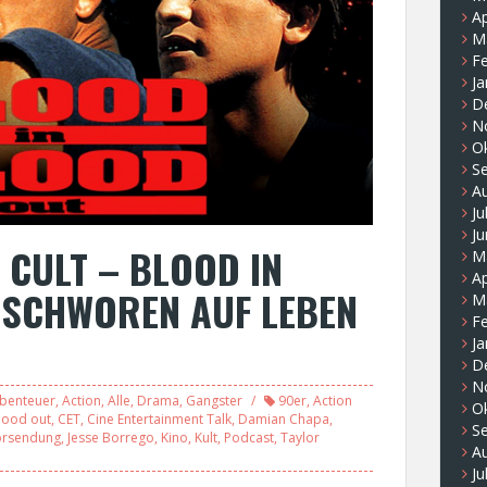
Ap
M
F
Ja
D
N
O
S
A
Ju
Ju
 CULT – BLOOD IN
M
Ap
RSCHWOREN AUF LEBEN
M
F
Ja
D
N
benteuer
,
Action
,
Alle
,
Drama
,
Gangster
90er
,
Action
O
lood out
,
CET
,
Cine Entertainment Talk
,
Damian Chapa
,
S
rsendung
,
Jesse Borrego
,
Kino
,
Kult
,
Podcast
,
Taylor
A
Ju