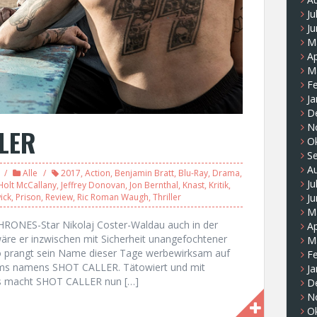
Ju
Ju
M
Ap
M
F
Ja
D
N
LLER
O
S
A
Alle
2017
,
Action
,
Benjamin Bratt
,
Blu-Ray
,
Drama
,
Ju
Holt McCallany
,
Jeffrey Donovan
,
Jon Bernthal
,
Knast
,
Kritik
,
Ju
ick
,
Prison
,
Review
,
Ric Roman Waugh
,
Thriller
M
HRONES-Star Nikolaj Coster-Waldau auch in der
Ap
äre er inzwischen mit Sicherheit unangefochtener
M
So prangt sein Name dieser Tage werbewirksam auf
F
lms namens SHOT CALLER. Tätowiert und mit
Ja
s macht SHOT CALLER nun […]
D
N
O