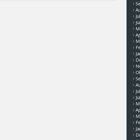
S
A
Ju
Ju
M
Ap
M
F
Ja
D
N
O
S
A
Ju
Ju
M
Ap
M
F
Ja
D