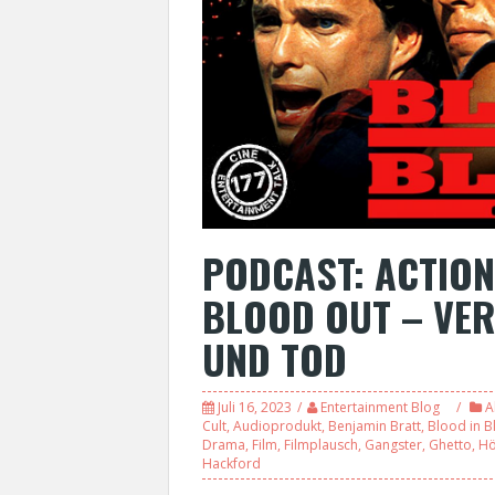
PODCAST: ACTION
BLOOD OUT – VE
UND TOD
Juli 16, 2023
Entertainment Blog
A
Cult
,
Audioprodukt
,
Benjamin Bratt
,
Blood in B
Drama
,
Film
,
Filmplausch
,
Gangster
,
Ghetto
,
Hö
Hackford