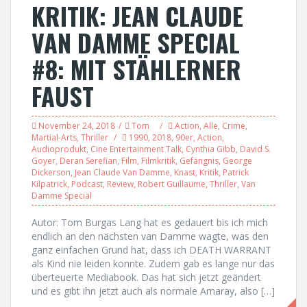
KRITIK: JEAN CLAUDE
VAN DAMME SPECIAL
#8: MIT STÄHLERNER
FAUST
November 24, 2018
Tom
Action
,
Alle
,
Crime
,
Martial-Arts
,
Thriller
1990
,
2018
,
90er
,
Action
,
Audioprodukt
,
Cine Entertainment Talk
,
Cynthia Gibb
,
David S.
Goyer
,
Deran Serefian
,
Film
,
Filmkritik
,
Gefängnis
,
George
Dickerson
,
Jean Claude Van Damme
,
Knast
,
Kritik
,
Patrick
Kilpatrick
,
Podcast
,
Review
,
Robert Guillaume
,
Thriller
,
Van
Damme Special
Autor: Tom Burgas Lang hat es gedauert bis ich mich
endlich an den nächsten van Damme wagte, was den
ganz einfachen Grund hat, dass ich DEATH WARRANT
als Kind nie leiden konnte. Zudem gab es lange nur das
überteuerte Mediabook. Das hat sich jetzt geändert
und es gibt ihn jetzt auch als normale Amaray, also […]