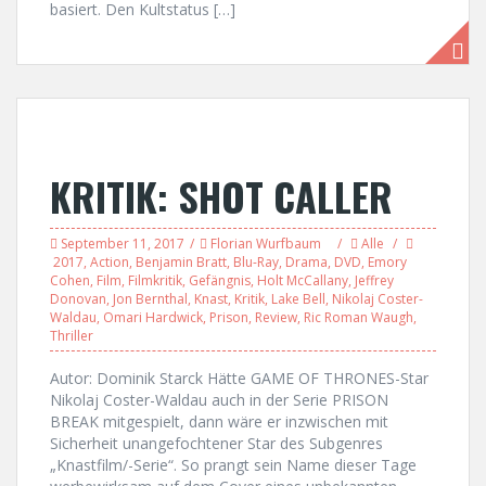
basiert. Den Kultstatus […]
KRITIK: SHOT CALLER
September 11, 2017
Florian Wurfbaum
Alle
2017
,
Action
,
Benjamin Bratt
,
Blu-Ray
,
Drama
,
DVD
,
Emory
Cohen
,
Film
,
Filmkritik
,
Gefängnis
,
Holt McCallany
,
Jeffrey
Donovan
,
Jon Bernthal
,
Knast
,
Kritik
,
Lake Bell
,
Nikolaj Coster-
Waldau
,
Omari Hardwick
,
Prison
,
Review
,
Ric Roman Waugh
,
Thriller
Autor: Dominik Starck Hätte GAME OF THRONES-Star
Nikolaj Coster-Waldau auch in der Serie PRISON
BREAK mitgespielt, dann wäre er inzwischen mit
Sicherheit unangefochtener Star des Subgenres
„Knastfilm/-Serie“. So prangt sein Name dieser Tage