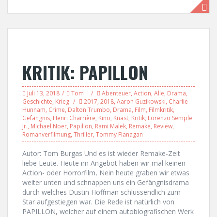
KRITIK: PAPILLON
Juli 13, 2018
Tom
Abenteuer
,
Action
,
Alle
,
Drama
,
Geschichte
,
Krieg
2017
,
2018
,
Aaron Guzikowski
,
Charlie
Hunnam
,
Crime
,
Dalton Trumbo
,
Drama
,
Film
,
Filmkritik
,
Gefängnis
,
Henri Charrière
,
Kino
,
Knast
,
Kritik
,
Lorenzo Semple
Jr.
,
Michael Noer
,
Papillon
,
Rami Malek
,
Remake
,
Review
,
Romanverfilmung
,
Thriller
,
Tommy Flanagan
Autor: Tom Burgas Und es ist wieder Remake-Zeit
liebe Leute. Heute im Angebot haben wir mal keinen
Action- oder Horrorfilm, Nein heute graben wir etwas
weiter unten und schnappen uns ein Gefängnisdrama
durch welches Dustin Hoffman schlussendlich zum
Star aufgestiegen war. Die Rede ist natürlich von
PAPILLON, welcher auf einem autobiografischen Werk