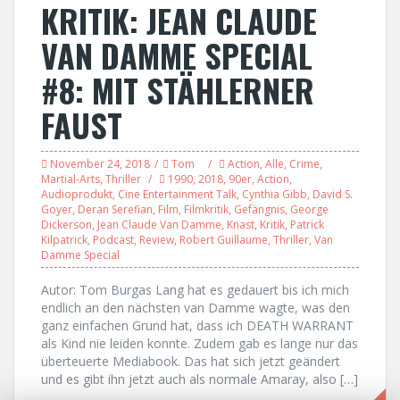
KRITIK: JEAN CLAUDE
VAN DAMME SPECIAL
#8: MIT STÄHLERNER
FAUST
November 24, 2018
Tom
Action
,
Alle
,
Crime
,
Martial-Arts
,
Thriller
1990
,
2018
,
90er
,
Action
,
Audioprodukt
,
Cine Entertainment Talk
,
Cynthia Gibb
,
David S.
Goyer
,
Deran Serefian
,
Film
,
Filmkritik
,
Gefängnis
,
George
Dickerson
,
Jean Claude Van Damme
,
Knast
,
Kritik
,
Patrick
Kilpatrick
,
Podcast
,
Review
,
Robert Guillaume
,
Thriller
,
Van
Damme Special
Autor: Tom Burgas Lang hat es gedauert bis ich mich
endlich an den nächsten van Damme wagte, was den
ganz einfachen Grund hat, dass ich DEATH WARRANT
als Kind nie leiden konnte. Zudem gab es lange nur das
überteuerte Mediabook. Das hat sich jetzt geändert
und es gibt ihn jetzt auch als normale Amaray, also […]