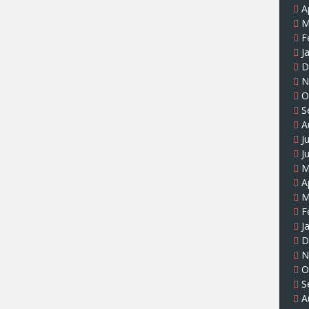
A
M
F
J
D
N
O
S
A
J
J
M
A
M
F
J
D
N
O
S
A