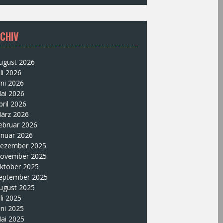
CHIV
ugust 2026
uli 2026
uni 2026
ai 2026
pril 2026
ärz 2026
ebruar 2026
anuar 2026
ezember 2025
ovember 2025
ktober 2025
eptember 2025
ugust 2025
uli 2025
uni 2025
ai 2025