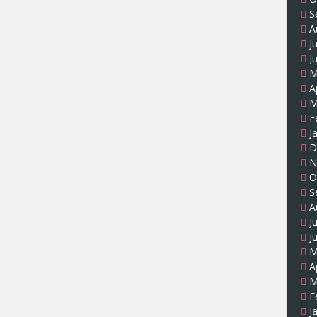
S
A
J
J
M
A
M
F
J
D
N
O
S
A
J
J
M
A
M
F
J