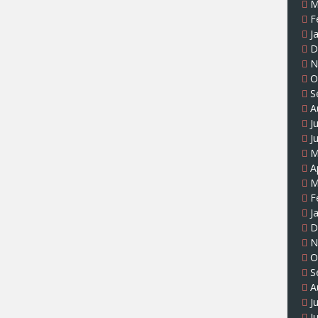
M
F
J
D
N
O
S
A
J
J
M
A
M
F
J
D
N
O
S
A
J
J