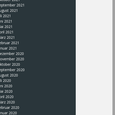
eptember 2021
ugust 2021
uli 2021
uni 2021
ai 2021
pril 2021
ärz 2021
ebruar 2021
anuar 2021
ezember 2020
ovember 2020
ktober 2020
eptember 2020
ugust 2020
uli 2020
uni 2020
ai 2020
pril 2020
ärz 2020
ebruar 2020
anuar 2020