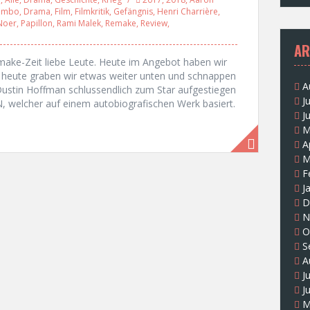
rumbo
,
Drama
,
Film
,
Filmkritik
,
Gefängnis
,
Henri Charrière
,
Noer
,
Papillon
,
Rami Malek
,
Remake
,
Review
,
AR
make-Zeit liebe Leute. Heute im Angebot haben wir
n heute graben wir etwas weiter unten und schnappen
A
ustin Hoffman schlussendlich zum Star aufgestiegen
J
N, welcher auf einem autobiografischen Werk basiert.
J
M
A
M
F
J
D
N
O
S
A
J
J
M