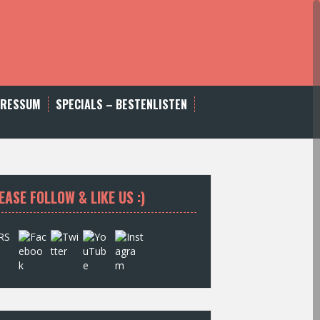
PRESSUM
SPECIALS – BESTENLISTEN
EASE FOLLOW & LIKE US :)