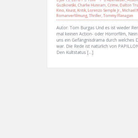
Guzikowski
,
Charlie Hunnam
,
Crime
,
Dalton T
Kino
,
Knast
,
Kritik
,
Lorenzo Semple Jr.
,
Michael 
Romanverfilmung
,
Thriller
,
Tommy Flanagan
Autor: Tom Burgas Und es ist wieder Re
mal keinen Action- oder Horrorfilm, Nei
uns ein Gefängnisdrama durch welches D
war. Die Rede ist natürlich von PAPILLO
Den Kultstatus […]