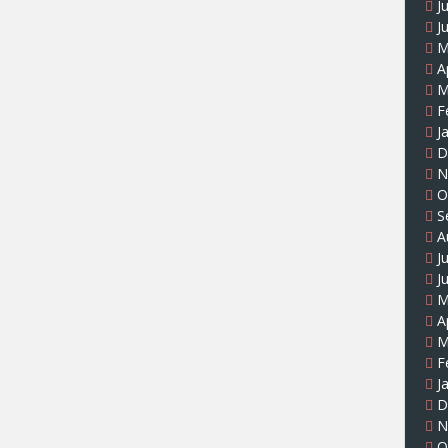
J
J
M
A
M
F
J
D
N
O
S
A
J
J
M
A
M
F
J
D
N
O