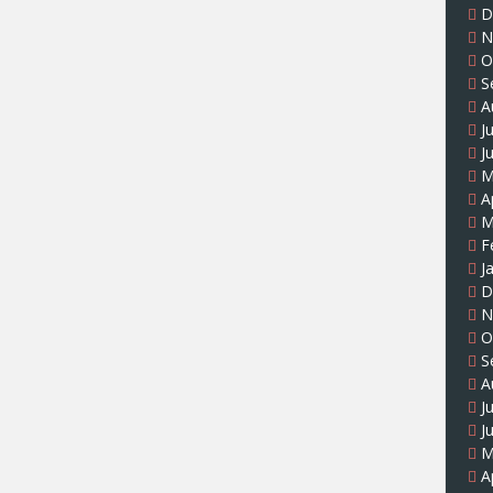
D
N
O
S
A
J
J
M
A
M
F
J
D
N
O
S
A
J
J
M
A