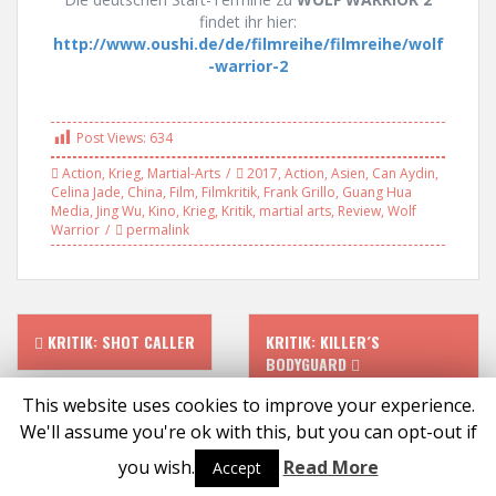
findet ihr hier:
http://www.oushi.de/de/filmreihe/filmreihe/wolf
-warrior-2
Post Views:
634
Action
,
Krieg
,
Martial-Arts
2017
,
Action
,
Asien
,
Can Aydin
,
Celina Jade
,
China
,
Film
,
Filmkritik
,
Frank Grillo
,
Guang Hua
Media
,
Jing Wu
,
Kino
,
Krieg
,
Kritik
,
martial arts
,
Review
,
Wolf
Warrior
permalink
P
KRITIK: SHOT CALLER
KRITIK: KILLER´S
BODYGUARD
o
This website uses cookies to improve your experience.
s
We'll assume you're ok with this, but you can opt-out if
Proudly powered by WordPress
|
Theme:
Solon
by aThemes
you wish.
Read More
Accept
t
Social media & sharing icons powered by
UltimatelySocial