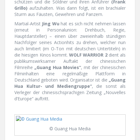
schützen und die Söldner und ihren Anführer
(Frank
Grillo)
aufzuhalten. Was dann folgt, ist ein brachialer
Sturm aus Fäusten, Gewehren und Panzern.
Martial-Artist
Jing Wu
hat es sich nicht nehmen lassen
(erneut in Personalunion: Drehbuch, Regie,
Hauptdarsteller) – einen über zweieinhalb stündigen
Nachfolger seines Actionhits zu drehen, welcher nun
auch limitiert (im O-Ton mit deutschen Untertiteln) in
die hiesigen Kinos kommt.
WOLF WARRIOR 2
dient als
publikumswirksamer Auftakt der chinesischen
Filmreihe
„Guang Hua Movies“
, mit der chinesischen
Filminhalten eine regelmäßige Plattform in
Deutschland geboten wird. Organisator ist die
„Guang
Hua Kultur- und Mediengruppe“
, die sonst als
Verleger der chinesischsprachigen Zeitung „Nouvelles
d’Europe“ auftritt.
© Guang Hua Media