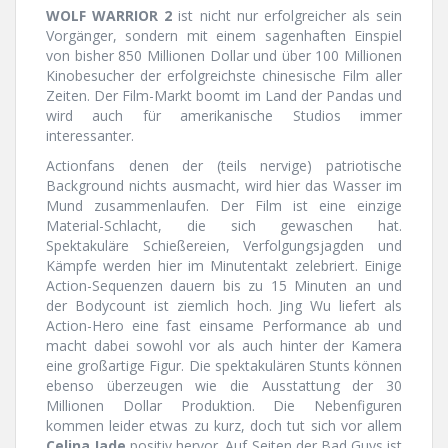
WOLF WARRIOR 2
ist nicht nur erfolgreicher als sein
Vorgänger, sondern mit einem sagenhaften Einspiel
von bisher 850 Millionen Dollar und über 100 Millionen
Kinobesucher der erfolgreichste chinesische Film aller
Zeiten. Der Film-Markt boomt im Land der Pandas und
wird auch für amerikanische Studios immer
interessanter.
Actionfans denen der (teils nervige) patriotische
Background nichts ausmacht, wird hier das Wasser im
Mund zusammenlaufen. Der Film ist eine einzige
Material-Schlacht, die sich gewaschen hat.
Spektakuläre Schießereien, Verfolgungsjagden und
Kämpfe werden hier im Minutentakt zelebriert. Einige
Action-Sequenzen dauern bis zu 15 Minuten an und
der Bodycount ist ziemlich hoch. Jing Wu liefert als
Action-Hero eine fast einsame Performance ab und
macht dabei sowohl vor als auch hinter der Kamera
eine großartige Figur. Die spektakulären Stunts können
ebenso überzeugen wie die Ausstattung der 30
Millionen Dollar Produktion. Die Nebenfiguren
kommen leider etwas zu kurz, doch tut sich vor allem
Celina Jade
positiv hervor. Auf Seiten der Bad Guys ist