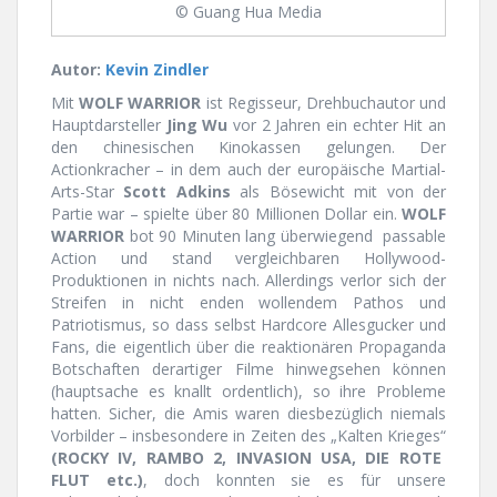
© Guang Hua Media
Autor:
Kevin Zindler
Mit
WOLF WARRIOR
ist Regisseur, Drehbuchautor und
Hauptdarsteller
Jing Wu
vor 2 Jahren ein echter Hit an
den chinesischen Kinokassen gelungen. Der
Actionkracher – in dem auch der europäische Martial-
Arts-Star
Scott Adkins
als Bösewicht mit von der
Partie war – spielte über 80 Millionen Dollar ein.
WOLF
WARRIOR
bot 90 Minuten lang überwiegend passable
Action und stand vergleichbaren Hollywood-
Produktionen in nichts nach. Allerdings verlor sich der
Streifen in nicht enden wollendem Pathos und
Patriotismus, so dass selbst Hardcore Allesgucker und
Fans, die eigentlich über die reaktionären Propaganda
Botschaften derartiger Filme hinwegsehen können
(hauptsache es knallt ordentlich), so ihre Probleme
hatten. Sicher, die Amis waren diesbezüglich niemals
Vorbilder – insbesondere in Zeiten des „Kalten Krieges“
(ROCKY IV, RAMBO 2, INVASION USA, DIE ROTE
FLUT etc.)
, doch konnten sie es für unsere