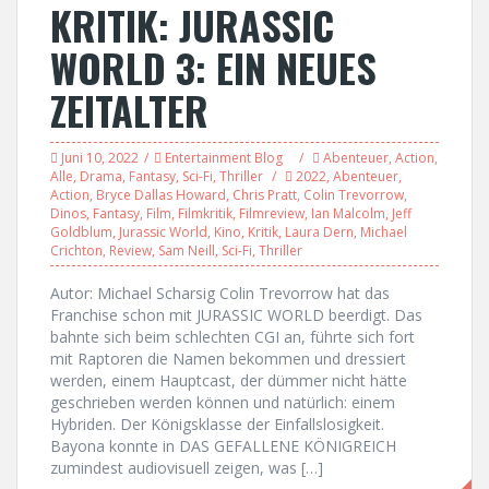
KRITIK: JURASSIC
WORLD 3: EIN NEUES
ZEITALTER
Juni 10, 2022
Entertainment Blog
Abenteuer
,
Action
,
Alle
,
Drama
,
Fantasy
,
Sci-Fi
,
Thriller
2022
,
Abenteuer
,
Action
,
Bryce Dallas Howard
,
Chris Pratt
,
Colin Trevorrow
,
Dinos
,
Fantasy
,
Film
,
Filmkritik
,
Filmreview
,
Ian Malcolm
,
Jeff
Goldblum
,
Jurassic World
,
Kino
,
Kritik
,
Laura Dern
,
Michael
Crichton
,
Review
,
Sam Neill
,
Sci-Fi
,
Thriller
Autor: Michael Scharsig Colin Trevorrow hat das
Franchise schon mit JURASSIC WORLD beerdigt. Das
bahnte sich beim schlechten CGI an, führte sich fort
mit Raptoren die Namen bekommen und dressiert
werden, einem Hauptcast, der dümmer nicht hätte
geschrieben werden können und natürlich: einem
Hybriden. Der Königsklasse der Einfallslosigkeit.
Bayona konnte in DAS GEFALLENE KÖNIGREICH
zumindest audiovisuell zeigen, was […]