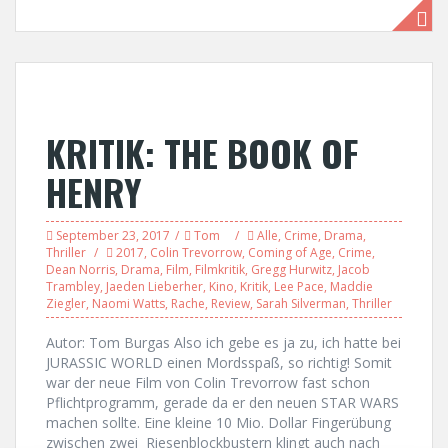
KRITIK: THE BOOK OF
HENRY
September 23, 2017
Tom
Alle
,
Crime
,
Drama
,
Thriller
2017
,
Colin Trevorrow
,
Coming of Age
,
Crime
,
Dean Norris
,
Drama
,
Film
,
Filmkritik
,
Gregg Hurwitz
,
Jacob
Trambley
,
Jaeden Lieberher
,
Kino
,
Kritik
,
Lee Pace
,
Maddie
Ziegler
,
Naomi Watts
,
Rache
,
Review
,
Sarah Silverman
,
Thriller
Autor: Tom Burgas Also ich gebe es ja zu, ich hatte bei
JURASSIC WORLD einen Mordsspaß, so richtig! Somit
war der neue Film von Colin Trevorrow fast schon
Pflichtprogramm, gerade da er den neuen STAR WARS
machen sollte. Eine kleine 10 Mio. Dollar Fingerübung
zwischen zwei Riesenblockbustern klingt auch nach