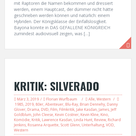
mit Raptoren die Namen bekommen und dressiert
werden, einem Hauptcast, der dümmer nicht hätte
geschrieben werden können und natürlich: einem
Hybriden. Der Königsklasse der Einfallslosigkeit.
Bayona konnte in DAS GEFALLENE KÖNIGREICH
zumindest audiovisuell zeigen, was […]
KRITIK: SILVERADO
März 3, 2019
Florian Wurfbaum
Alle
,
Western
1985
,
2019
,
80er
,
Abenteuer
,
Blu-Ray
,
Brian Dennehy
,
Danny
Glover
,
Drama
,
DVD
,
Film
,
Filmkritik
,
Jake Kasdan
,
James
,
Jeff
Goldblum
,
John Cleese
,
Kevin Costner
,
Kevin Kline
,
Kino
,
Komödie
,
Kritik
,
Lawrence Kasdan
,
Linda Hunt
,
Review
,
Richard
Jenkins
,
Rosanna Arquette
,
Scott Glenn
,
Unterhaltung
,
VOD
,
Western