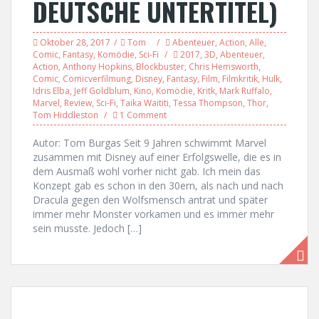
DEUTSCHE UNTERTITEL)
Oktober 28, 2017
Tom
Abenteuer
,
Action
,
Alle
,
Comic
,
Fantasy
,
Komödie
,
Sci-Fi
2017
,
3D
,
Abenteuer
,
Action
,
Anthony Hopkins
,
Blockbuster
,
Chris Hemsworth
,
Comic
,
Comicverfilmung
,
Disney
,
Fantasy
,
Film
,
Filmkritik
,
Hulk
,
Idris Elba
,
Jeff Goldblum
,
Kino
,
Komödie
,
Kritk
,
Mark Ruffalo
,
Marvel
,
Review
,
Sci-Fi
,
Taika Waititi
,
Tessa Thompson
,
Thor
,
Tom Hiddleston
1 Comment
Autor: Tom Burgas Seit 9 Jahren schwimmt Marvel
zusammen mit Disney auf einer Erfolgswelle, die es in
dem Ausmaß wohl vorher nicht gab. Ich mein das
Konzept gab es schon in den 30ern, als nach und nach
Dracula gegen den Wolfsmensch antrat und später
immer mehr Monster vorkamen und es immer mehr
sein musste. Jedoch […]