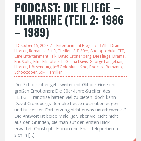
PODCAST: DIE FLIEGE –
FILMREIHE (TEIL 2: 1986
– 1989)
Oktober 15, 2023
Entertainment Blog
Alle
,
Drama
,
Horror
,
Romantik
,
Sci-Fi
,
Thriller
80er
,
Audioprodukt
,
CET
,
Cine Entertainment Talk
,
David Cronenberg
,
Die Fliege
,
Drama
,
Eric Stoltz
,
Film
,
Filmplausch
,
Geena Davis
,
George Langelaan
,
Horror
,
Hörsendung
,
Jeff Goldblum
,
Kino
,
Podcast
,
Romantik
,
Schocktober
,
Sci-Fi
,
Thriller
Der Schocktober geht weiter mit Glibber-Gore und
großen Emotionen: Die 80er-Jahre-Streifen des
FLIEGE-Franchise hatten viel zu bieten, doch kann
David Cronebergs Remake heute noch überzeugen
und ist dessen Fortsetzung nicht etwas unterbewertet?
Die Antwort ist beide Male „Ja“, aber vielleicht nicht
aus den Gründen, die man auf den ersten Blick
erwartet. Christoph, Florian und Khalil teleportieren
sich in […]