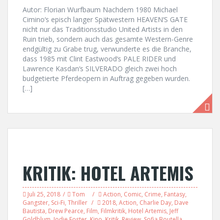
Autor: Florian Wurfbaum Nachdem 1980 Michael
Cimino‘s episch langer Spätwestern HEAVEN‘S GATE
nicht nur das Traditionsstudio United Artists in den
Ruin trieb, sondern auch das gesamte Western-Genre
endgültig zu Grabe trug, verwunderte es die Branche,
dass 1985 mit Clint Eastwood‘s PALE RIDER und
Lawrence Kasdan‘s SILVERADO gleich zwei hoch
budgetierte Pferdeopern in Auftrag gegeben wurden.
[…]
KRITIK: HOTEL ARTEMIS
Juli 25, 2018
Tom
Action
,
Comic
,
Crime
,
Fantasy
,
Gangster
,
Sci-Fi
,
Thriller
2018
,
Action
,
Charlie Day
,
Dave
Bautista
,
Drew Pearce
,
Film
,
Filmkritik
,
Hotel Artemis
,
Jeff
Goldblum
,
Jodie Foster
,
Kino
,
Kritik
,
Review
,
Sofia Boutella
,