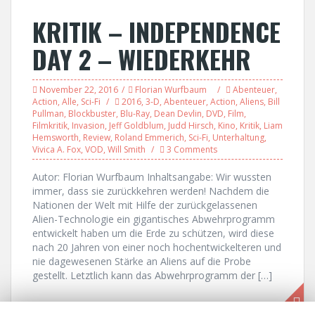
KRITIK – INDEPENDENCE
DAY 2 – WIEDERKEHR
November 22, 2016
Florian Wurfbaum
Abenteuer
,
Action
,
Alle
,
Sci-Fi
2016
,
3-D
,
Abenteuer
,
Action
,
Aliens
,
Bill
Pullman
,
Blockbuster
,
Blu-Ray
,
Dean Devlin
,
DVD
,
Film
,
Filmkritik
,
Invasion
,
Jeff Goldblum
,
Judd Hirsch
,
Kino
,
Kritik
,
Liam
Hemsworth
,
Review
,
Roland Emmerich
,
Sci-Fi
,
Unterhaltung
,
Vivica A. Fox
,
VOD
,
Will Smith
3 Comments
Autor: Florian Wurfbaum Inhaltsangabe: Wir wussten
immer, dass sie zurückkehren werden! Nachdem die
Nationen der Welt mit Hilfe der zurückgelassenen
Alien-Technologie ein gigantisches Abwehrprogramm
entwickelt haben um die Erde zu schützen, wird diese
nach 20 Jahren von einer noch hochentwickelteren und
nie dagewesenen Stärke an Aliens auf die Probe
gestellt. Letztlich kann das Abwehrprogramm der […]