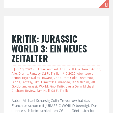
KRITIK: JURASSIC
WORLD 3: EIN NEUES
ZEITALTER
Juni 10, 2022
Entertainment Blog
Abenteuer
,
Action
,
Alle
,
Drama
,
Fantasy
,
Sci-Fi
,
Thriller
2022
,
Abenteuer
,
Action
,
Bryce Dallas Howard
,
Chris Pratt
,
Colin Trevorrow
,
Dinos
,
Fantasy
,
Film
,
Filmkritik
,
Filmreview
,
Ian Malcolm
,
Jeff
Goldblum
,
Jurassic World
,
Kino
,
Kritik
,
Laura Dern
,
Michael
Crichton
,
Review
,
Sam Neill
,
Sci-Fi
,
Thriller
Autor: Michael Scharsig Colin Trevorrow hat das
Franchise schon mit JURASSIC WORLD beerdigt. Das
bahnte sich beim schlechten CGI an, führte sich fort