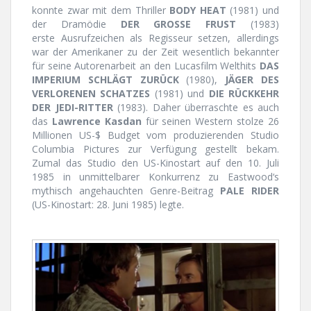
konnte zwar mit dem Thriller
BODY HEAT
(1981) und
der Dramödie
DER GROSSE FRUST
(1983)
erste Ausrufzeichen als Regisseur setzen, allerdings
war der Amerikaner zu der Zeit wesentlich bekannter
für seine Autorenarbeit an den Lucasfilm Welthits
DAS
IMPERIUM SCHLÄGT ZURÜCK
(1980),
JÄGER DES
VERLORENEN SCHATZES
(1981) und
DIE RÜCKKEHR
DER JEDI-RITTER
(1983). Daher überraschte es auch
das
Lawrence Kasdan
für seinen Western stolze 26
Millionen US-$ Budget vom produzierenden Studio
Columbia Pictures zur Verfügung gestellt bekam.
Zumal das Studio den US-Kinostart auf den 10. Juli
1985 in unmittelbarer Konkurrenz zu Eastwood‘s
mythisch angehauchten Genre-Beitrag
PALE RIDER
(US-Kinostart: 28. Juni 1985) legte.