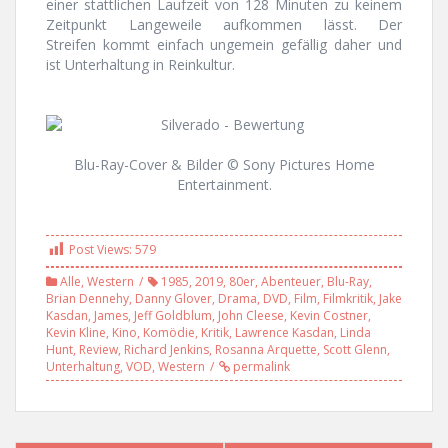
einer stattlichen Laufzeit von 128 Minuten zu keinem
Zeitpunkt Langeweile aufkommen lässt. Der
Streifen kommt einfach ungemein gefällig daher und
ist Unterhaltung in Reinkultur.
Blu-Ray-Cover & Bilder © Sony Pictures Home
Entertainment.
Post Views:
579
Alle
,
Western
1985
,
2019
,
80er
,
Abenteuer
,
Blu-Ray
,
Brian Dennehy
,
Danny Glover
,
Drama
,
DVD
,
Film
,
Filmkritik
,
Jake
Kasdan
,
James
,
Jeff Goldblum
,
John Cleese
,
Kevin Costner
,
Kevin Kline
,
Kino
,
Komödie
,
Kritik
,
Lawrence Kasdan
,
Linda
Hunt
,
Review
,
Richard Jenkins
,
Rosanna Arquette
,
Scott Glenn
,
Unterhaltung
,
VOD
,
Western
permalink