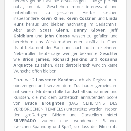
hervorragende Cast die erstklassigen Dialoge perfekt
nutzt, um das Geschehen immer interessant und
unterhaltsam zu gestalten. Hierbei stechen
insbesondere
Kevin Kline
,
Kevin Costner
und
Linda
Hunt
heraus und bleiben nachhaltig im Gedächtnis.
Aber auch
Scott Glenn
,
Danny Glover
,
Jeff
Goldblum
und
John Cleese
wissen zu gefallen und
bereichern das Western-Abenteuer zusätzlich. Oben
drauf bekommt der Fan dann auch noch in kleineren
Nebenrollen heutzutage weniger bekannte Gesichter
wie
Brion James
,
Richard Jenkins
und
Rosanna
Arquette
zu sehen, dass darstellerisch wirklich keine
Wünsche offen bleiben.
Dazu weiß
Lawrence Kasdan
auch als Regisseur zu
überzeugen und serviert dem Zuschauer gemeinsam
mit seinem Filmteam tolle Landschaftsaufnahmen und
Kulissen, die mit dem pathetisch anmutenden Score
von
Bruce Broughten
(DAS GEHEIMNIS DES
VERBORGENEN TEMPELS) unterstützt werden. Neben
den großartigen Bildern und Darstellern bietet
SILVERADO
zudem eine wundervolle Balance
zwischen Spannung und Spaß, so dass der Film trotz