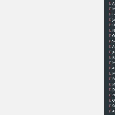
A
M
F
J
D
N
O
S
A
J
J
M
A
M
F
J
D
N
O
S
A