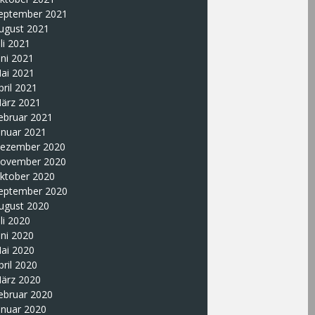
eptember 2021
ugust 2021
uli 2021
uni 2021
ai 2021
pril 2021
ärz 2021
ebruar 2021
anuar 2021
ezember 2020
ovember 2020
ktober 2020
eptember 2020
ugust 2020
uli 2020
uni 2020
ai 2020
pril 2020
ärz 2020
ebruar 2020
anuar 2020