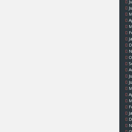
J
J
M
A
M
F
J
D
N
O
S
A
J
J
M
A
M
F
J
D
N
O