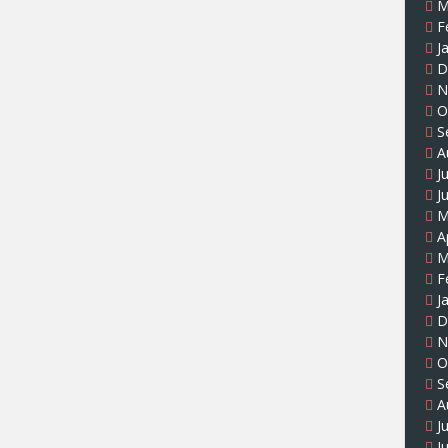
M
F
J
D
N
O
S
A
J
J
M
A
M
F
J
D
N
O
S
A
J
J