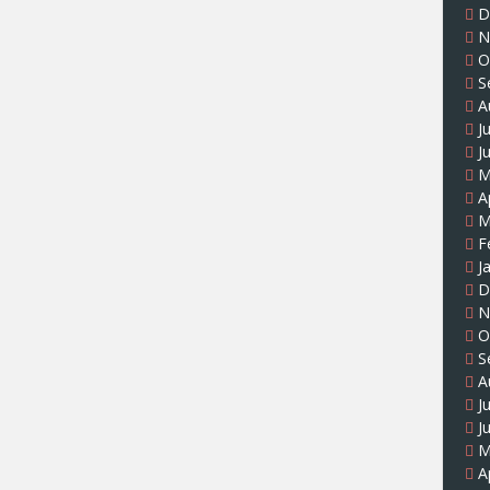
D
N
O
S
A
J
J
M
A
M
F
J
D
N
O
S
A
J
J
M
A