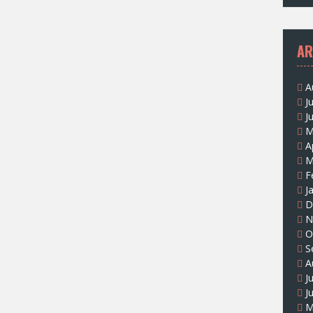
AR
A
J
J
M
A
M
F
J
D
N
O
S
A
J
J
M