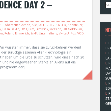
DENCE DAY 2 –
S
u
c
h
e
Abenteuer
,
Action
,
Alle
,
Sci-Fi
2016
,
3-D
,
Abenteuer
,
NE
n
y
,
Dean Devlin
,
DVD
,
Film
,
Filmkritik
,
Invasion
,
Jeff Goldblum
,
ew
,
Roland Emmerich
,
Sci-Fi
,
Unterhaltung
,
Vivica A. Fox
,
VOD
,
n
a
P
c
Wir wussten immer, dass sie zurückkehren werden!
FRA
h
 der zurückgelassenen Alien-Technologie ein
P
:
 haben um die Erde zu schützen, wird diese nach 20
LAK
n und nie dagewesenen Stärke an Aliens auf die
P
hrprogramm der […]
MA
DA
SU
P
ED
P
ST
GE