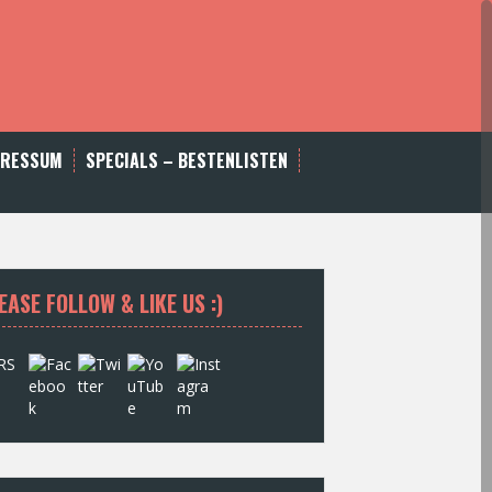
PRESSUM
SPECIALS – BESTENLISTEN
EASE FOLLOW & LIKE US :)