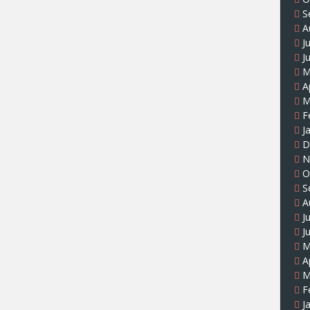
S
A
J
J
M
A
M
F
J
D
N
O
S
A
J
J
M
A
M
F
J