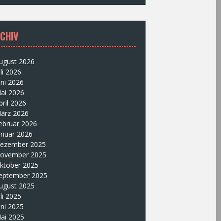
CHIV
ugust 2026
uli 2026
uni 2026
ai 2026
pril 2026
ärz 2026
ebruar 2026
anuar 2026
ezember 2025
ovember 2025
ktober 2025
eptember 2025
ugust 2025
uli 2025
uni 2025
ai 2025