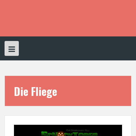
S
k
i
p
t
o
c
o
n
t
e
n
t
Die Fliege