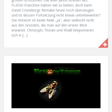
großen Emotionen: Die 80er-Jahre-Streifen des
FLIEGE-Franchise hatten viel zu bieten, doch kann
David Cronebergs Remake heute noch überzeugen
und ist dessen Fortsetzung nicht etwas unterbewertet?
Die Antwort ist beide Male „Ja“, aber vielleicht nicht
aus den Gründen, die man auf den ersten Blick
erwartet. Christoph, Florian und Khalil teleportieren
sich in […]