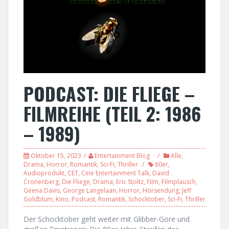
PODCAST: DIE FLIEGE –
FILMREIHE (TEIL 2: 1986
– 1989)
Oktober 15, 2023
Entertainment Blog
Alle
,
Drama
,
Horror
,
Romantik
,
Sci-Fi
,
Thriller
80er
,
Audioprodukt
,
CET
,
Cine Entertainment Talk
,
David
Cronenberg
,
Die Fliege
,
Drama
,
Eric Stoltz
,
Film
,
Filmplausch
,
Geena Davis
,
George Langelaan
,
Horror
,
Hörsendung
,
Jeff
Goldblum
,
Kino
,
Podcast
,
Romantik
,
Schocktober
,
Sci-Fi
,
Thriller
Der Schocktober geht weiter mit Glibber-Gore und