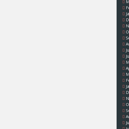
M
F
J
D
N
O
S
A
J
J
M
A
M
F
J
D
N
O
S
A
J
J