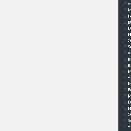
A
M
F
J
D
N
O
S
A
J
J
M
A
M
F
J
D
N
O
S
A