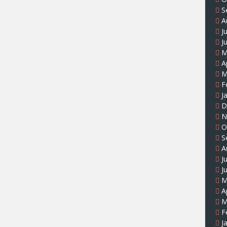
S
A
J
J
M
A
M
F
J
D
N
O
S
A
J
J
M
A
M
F
J