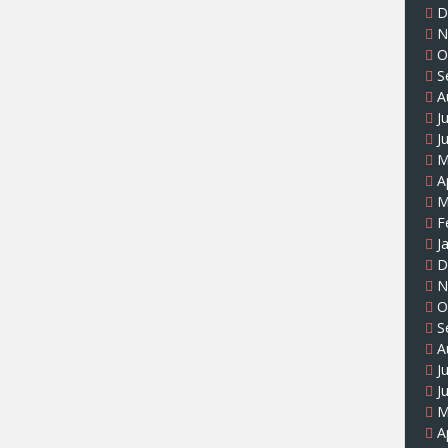
D
N
O
S
A
J
J
M
A
M
F
J
D
N
O
S
A
J
J
M
A