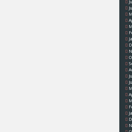
J
J
M
A
M
F
J
D
N
O
S
A
J
J
M
A
M
F
J
D
N
O