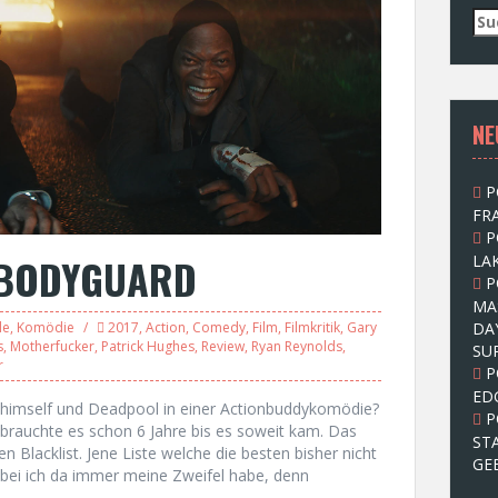
S
u
c
h
e
NE
n
n
a
P
c
FRA
h
P
:
S BODYGUARD
LAK
P
MA
DA
le
,
Komödie
2017
,
Action
,
Comedy
,
Film
,
Filmkritik
,
Gary
s
,
Motherfucker
,
Patrick Hughes
,
Review
,
Ryan Reynolds
,
SU
r
P
ED
himself und Deadpool in einer Actionbuddykomödie?
P
h brauchte es schon 6 Jahre bis es soweit kam. Das
ST
 Blacklist. Jene Liste welche die besten bisher nicht
GE
obei ich da immer meine Zweifel habe, denn