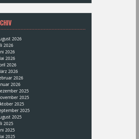
CHIV
ugust 2026
uli 2026
uni 2026
ai 2026
pril 2026
ärz 2026
ebruar 2026
anuar 2026
ezember 2025
ovember 2025
ktober 2025
eptember 2025
ugust 2025
uli 2025
uni 2025
ai 2025