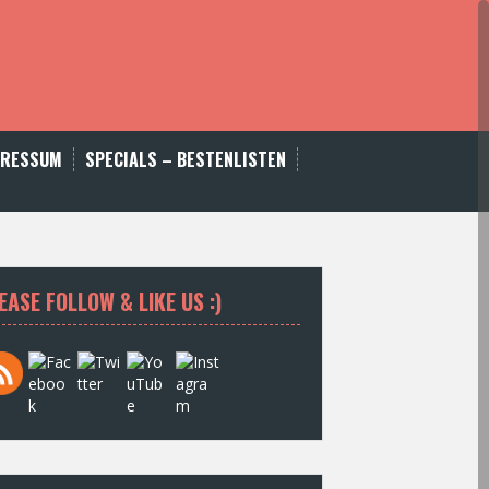
PRESSUM
SPECIALS – BESTENLISTEN
EASE FOLLOW & LIKE US :)