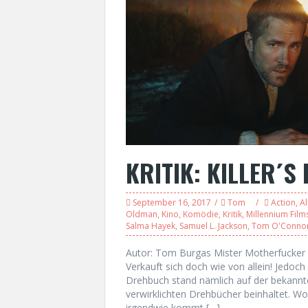
KRITIK: KILLER´
September 16, 2017
Tom
Action
,
Al
Oldman
,
Kino
,
Komödie
,
Kritik
,
Millennium Film
Salma Hayek
,
Samuel L. Jackson
,
Tom O'Conno
Autor: Tom Burgas Mister Motherfucker 
Verkauft sich doch wie von allein! Jedoc
Drehbuch stand nämlich auf der bekannten
verwirklichten Drehbücher beinhaltet. W
irgendwie kommt […]