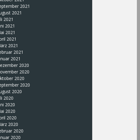
eptember 2021
ugust 2021
uli 2021
uni 2021
ai 2021
pril 2021
ärz 2021
ebruar 2021
anuar 2021
ezember 2020
ovember 2020
ktober 2020
eptember 2020
ugust 2020
uli 2020
uni 2020
ai 2020
pril 2020
ärz 2020
ebruar 2020
anuar 2020