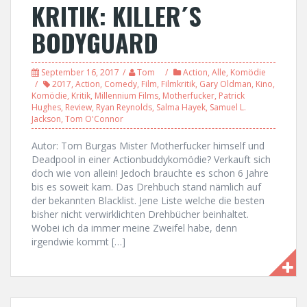
KRITIK: KILLER´S
BODYGUARD
September 16, 2017
Tom
Action
,
Alle
,
Komödie
2017
,
Action
,
Comedy
,
Film
,
Filmkritik
,
Gary Oldman
,
Kino
,
Komödie
,
Kritik
,
Millennium Films
,
Motherfucker
,
Patrick
Hughes
,
Review
,
Ryan Reynolds
,
Salma Hayek
,
Samuel L.
Jackson
,
Tom O'Connor
Autor: Tom Burgas Mister Motherfucker himself und
Deadpool in einer Actionbuddykomödie? Verkauft sich
doch wie von allein! Jedoch brauchte es schon 6 Jahre
bis es soweit kam. Das Drehbuch stand nämlich auf
der bekannten Blacklist. Jene Liste welche die besten
bisher nicht verwirklichten Drehbücher beinhaltet.
Wobei ich da immer meine Zweifel habe, denn
irgendwie kommt […]