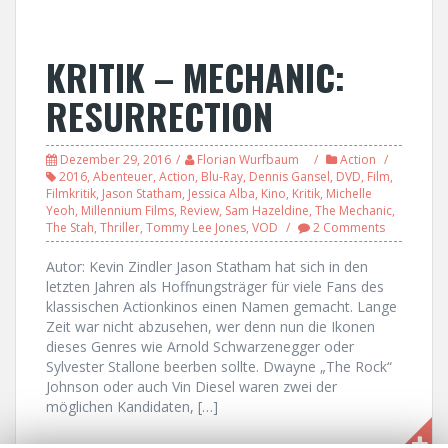
KRITIK – MECHANIC:
RESURRECTION
Dezember 29, 2016
Florian Wurfbaum
Action
2016
,
Abenteuer
,
Action
,
Blu-Ray
,
Dennis Gansel
,
DVD
,
Film
,
Filmkritik
,
Jason Statham
,
Jessica Alba
,
Kino
,
Kritik
,
Michelle
Yeoh
,
Millennium Films
,
Review
,
Sam Hazeldine
,
The Mechanic
,
The Stah
,
Thriller
,
Tommy Lee Jones
,
VOD
2 Comments
Autor: Kevin Zindler Jason Statham hat sich in den
letzten Jahren als Hoffnungsträger für viele Fans des
klassischen Actionkinos einen Namen gemacht. Lange
Zeit war nicht abzusehen, wer denn nun die Ikonen
dieses Genres wie Arnold Schwarzenegger oder
Sylvester Stallone beerben sollte. Dwayne „The Rock“
Johnson oder auch Vin Diesel waren zwei der
möglichen Kandidaten, […]