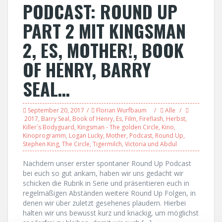
PODCAST: ROUND UP
PART 2 MIT KINGSMAN
2, ES, MOTHER!, BOOK
OF HENRY, BARRY
SEAL…
September 20, 2017
Florian Wurfbaum
Alle
2017
,
Barry Seal
,
Book of Henry
,
Es
,
Film
,
Fireflash
,
Herbst
,
Killer´s Bodyguard
,
Kingsman - The golden Circle
,
Kino
,
Kinoprogramm
,
Logan Lucky
,
Mother
,
Podcast
,
Round Up
,
Stephen King
,
The Circle
,
Tigermilch
,
Victoria und Abdul
Nachdem unser erster spontaner Round Up Podcast
bei euch so gut ankam, haben wir uns gedacht wir
schicken die Rubrik in Serie und präsentieren euch in
regelmäßigen Abständen weitere Round Up Folgen, in
denen wir über zuletzt gesehenes plaudern. Hierbei
halten wir uns bewusst kurz und knackig, um möglichst