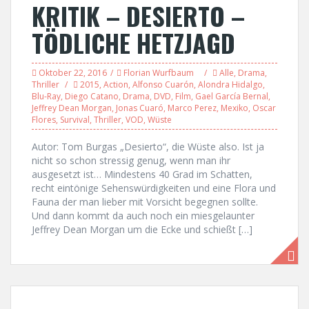
KRITIK – DESIERTO –
TÖDLICHE HETZJAGD
Oktober 22, 2016
Florian Wurfbaum
Alle
,
Drama
,
Thriller
2015
,
Action
,
Alfonso Cuarón
,
Alondra Hidalgo
,
Blu-Ray
,
Diego Catano
,
Drama
,
DVD
,
Film
,
Gael García Bernal
,
Jeffrey Dean Morgan
,
Jonas Cuaró
,
Marco Perez
,
Mexiko
,
Oscar
Flores
,
Survival
,
Thriller
,
VOD
,
Wüste
Autor: Tom Burgas „Desierto“, die Wüste also. Ist ja
nicht so schon stressig genug, wenn man ihr
ausgesetzt ist… Mindestens 40 Grad im Schatten,
recht eintönige Sehenswürdigkeiten und eine Flora und
Fauna der man lieber mit Vorsicht begegnen sollte.
Und dann kommt da auch noch ein miesgelaunter
Jeffrey Dean Morgan um die Ecke und schießt […]