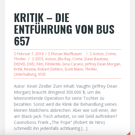
KRITIK – DIE
ENTFÜHRUNG VON BUS
657
Februar 7, 2016
Florian Wurfbaum
Action
,
Crime
,
Thriller
2015
,
Action
,
Blu-Ray
,
Crime
,
Dave Bautista
,
DtDVD
,
DVD
,
Film
,
Filmkritik
,
Gina Carano
,
Jeffrey Dean Morgan
,
Kritik
,
Review
,
Robert DeNiro
,
Scott Mann
,
Thriller
,
Unterhaltung
,
VOD
Autor: Kevin Zindler Zum Inhalt: Vaughn (Jeffrey Dean
Morgan) braucht dringend 300.000 $, um die
lebensrettende Operation für seine Tochter zu
bezahlen. Sonst wird die Klinik die Behandlung seines
kleinen Mädchens abbrechen. Aber wie soll einer, der
am Black-Jack-Tisch arbeitet, so viel Geld auftreiben?
Casinoboss Frank „The Pope“ (Robert de Niro)
schmeißt ihn jedenfalls achtkantig […]