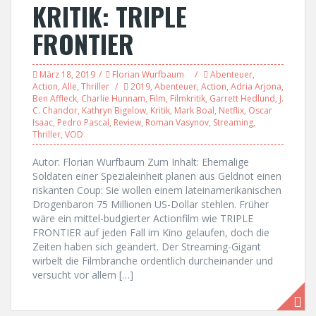
KRITIK: TRIPLE
FRONTIER
März 18, 2019
Florian Wurfbaum
Abenteuer
,
Action
,
Alle
,
Thriller
2019
,
Abenteuer
,
Action
,
Adria Arjona
,
Ben Affleck
,
Charlie Hunnam
,
Film
,
Filmkritik
,
Garrett Hedlund
,
J.
C. Chandor
,
Kathryn Bigelow
,
Kritik
,
Mark Boal
,
Netflix
,
Oscar
Isaac
,
Pedro Pascal
,
Review
,
Roman Vasynov
,
Streaming
,
Thriller
,
VOD
Autor: Florian Wurfbaum Zum Inhalt: Ehemalige
Soldaten einer Spezialeinheit planen aus Geldnot einen
riskanten Coup: Sie wollen einem lateinamerikanischen
Drogenbaron 75 Millionen US-Dollar stehlen. Früher
wäre ein mittel-budgierter Actionfilm wie TRIPLE
FRONTIER auf jeden Fall im Kino gelaufen, doch die
Zeiten haben sich geändert. Der Streaming-Gigant
wirbelt die Filmbranche ordentlich durcheinander und
versucht vor allem […]