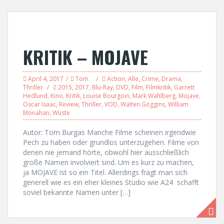
KRITIK – MOJAVE
April 4, 2017
Tom
Action
,
Alle
,
Crime
,
Drama
,
Thriller
2015
,
2017
,
Blu-Ray
,
DVD
,
Film
,
Filmkritik
,
Garrett
Hedlund
,
Kino
,
Kritik
,
Louise Bourgoin
,
Mark Wahlberg
,
Mojave
,
Oscar Isaac
,
Review
,
Thriller
,
VOD
,
Walten Goggins
,
William
Monahan
,
Wüste
Autor: Tom Burgas Manche Filme scheinen irgendwie
Pech zu haben oder grundlos unterzugehen. Filme von
denen nie jemand hörte, obwohl hier ausschließlich
große Namen involviert sind. Um es kurz zu machen,
ja MOJAVE ist so ein Titel. Allerdings fragt man sich
generell wie es ein eher kleines Studio wie A24 schafft
soviel bekannte Namen unter […]