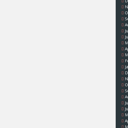
D
N
O
S
A
J
J
M
A
M
F
J
D
N
O
S
A
J
J
M
A
M