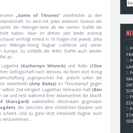
S
u
c
rserie
„Game of Thrones“
zweifelsfrei zu den
h
ienlandschaft. So wird mit jeder weiteren Season die
e
cher der Wikinger-Serie ab der vierten Staffel die
NE
n
öht haben. Aber im dritten Jahr bleibt erstmal
n
schauer verfolgt erneut in 10 Folgen mit jeweils zirka
a
von Wikinger-König Ragnar Lothbrok und seiner
P
c
 Europa. So schließt die dritte Staffel auch wieder
FRA
h
fel an.
P
:
 Lagartha
(Kathernyn Winnick)
und Rollo
(Clive
LAK
rer Gefolgschaft nach Wessex, da ihnen dort König
P
rtschaftung zugesprochen hat. Jedoch sollen die
MA
ssin Kwenthrith
(Amy Bailey)
im Thronkampf gegen
DA
selben Zeit intrigiert Lagarthas Vertrauter Kalf
(Ben
SU
n sie und reist während ihrer Abwesenheit die Macht
P
af Skarsgard)
wahnhaftes Misstrauen gegenüber
ED
lagden)
, der zwischen dem christlichen Glauben und
P
n scheint. Und zu guter letzt entwickelt Ragnar auch
ST
is einzunehmen…
GE