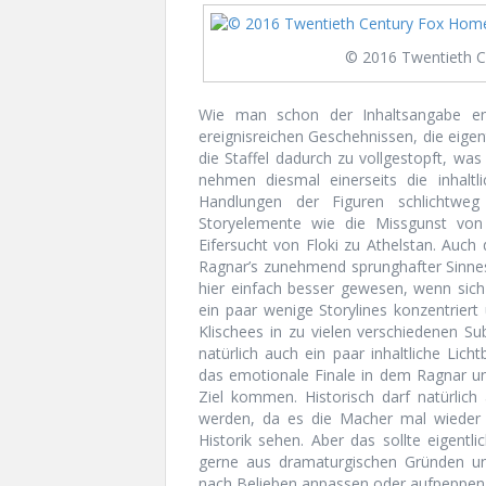
© 2016 Twentieth C
Wie man schon der Inhaltsangabe entn
ereignisreichen Geschehnissen, die eigen
die Staffel dadurch zu vollgestopft, w
nehmen diesmal einerseits die inhaltl
Handlungen der Figuren schlichtweg 
Storyelemente wie die Missgunst vo
Eifersucht von Floki zu Athelstan. Auch
Ragnar’s zunehmend sprunghafter Sinne
hier einfach besser gewesen, wenn sich
ein paar wenige Storylines konzentrier
Klischees in zu vielen verschiedenen Subp
natürlich auch ein paar inhaltliche Lich
das emotionale Finale in dem Ragnar u
Ziel kommen. Historisch darf natürlich
werden, da es die Macher mal wieder 
Historik sehen. Aber das sollte eigent
gerne aus dramaturgischen Gründen un
nach Belieben anpassen oder aufpeppen