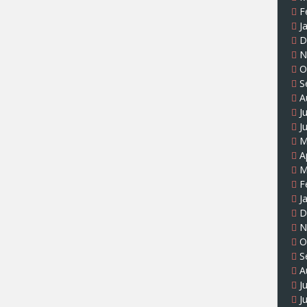
F
J
D
N
O
S
A
J
J
M
A
M
F
J
D
N
O
S
A
J
J