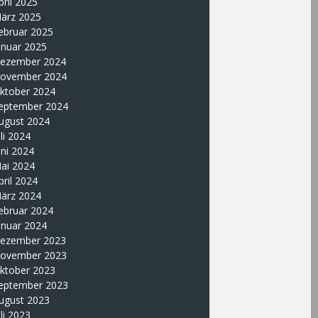
pril 2025
ärz 2025
ebruar 2025
anuar 2025
ezember 2024
ovember 2024
ktober 2024
eptember 2024
ugust 2024
uli 2024
uni 2024
ai 2024
pril 2024
ärz 2024
ebruar 2024
anuar 2024
ezember 2023
ovember 2023
ktober 2023
eptember 2023
ugust 2023
uli 2023