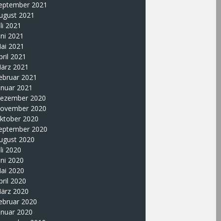
eptember 2021
ugust 2021
uli 2021
uni 2021
ai 2021
pril 2021
ärz 2021
ebruar 2021
anuar 2021
ezember 2020
ovember 2020
ktober 2020
eptember 2020
ugust 2020
uli 2020
uni 2020
ai 2020
pril 2020
ärz 2020
ebruar 2020
anuar 2020