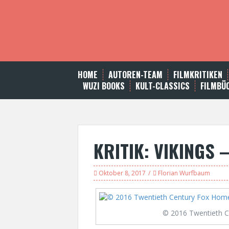
S
k
i
p
t
o
c
HOME
AUTOREN-TEAM
FILMKRITIKEN
o
WUZI BOOKS
KULT-CLASSICS
FILMBÜ
n
t
e
n
t
KRITIK: VIKINGS –
Oktober 8, 2017
Florian Wurfbaum
© 2016 Twentieth C