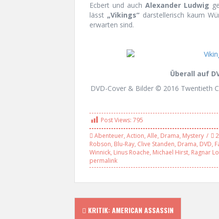
Ecbert und auch
Alexander Ludwig
ge
lässt
„Vikings“
darstellerisch kaum Wü
erwarten sind.
Überall auf DV
DVD-Cover & Bilder © 2016 Twentieth Ce
Post Views:
795
Abenteuer
,
Action
,
Alle
,
Drama
,
Mystery
2
Robson
,
Blu-Ray
,
Clive Standen
,
Drama
,
DVD
,
F
Winnick
,
Linus Roache
,
Michael Hirst
,
Ragnar Lo
permalink
P
KRITIK: AMERICAN ASSASSIN