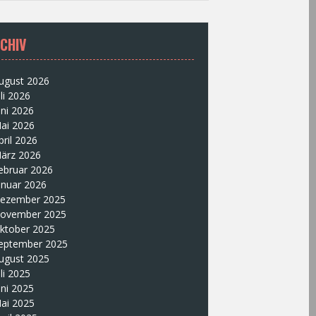
CHIV
ugust 2026
uli 2026
uni 2026
ai 2026
pril 2026
ärz 2026
ebruar 2026
anuar 2026
ezember 2025
ovember 2025
ktober 2025
eptember 2025
ugust 2025
uli 2025
uni 2025
ai 2025