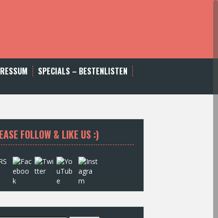
PRESSUM
SPECIALS – BESTENLISTEN
EASE FOLLOW & LIKE US :)