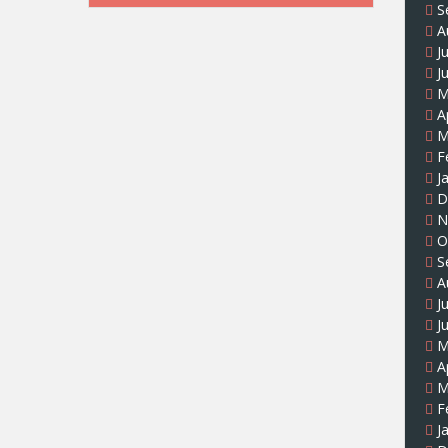
S
A
J
J
M
A
M
F
J
D
N
O
S
A
J
J
M
A
M
F
J