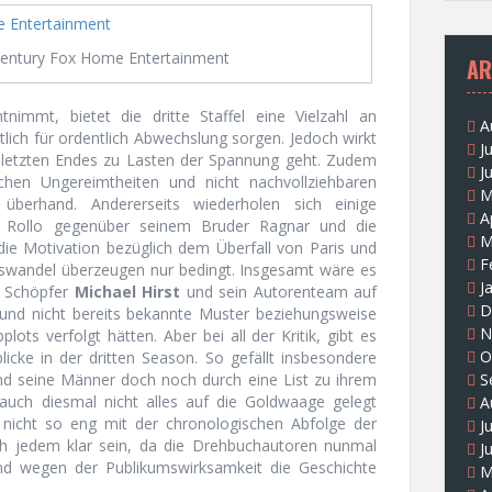
entury Fox Home Entertainment
AR
immt, bietet die dritte Staffel eine Vielzahl an
A
tlich für ordentlich Abwechslung sorgen. Jedoch wirkt
J
as letzten Endes zu Lasten der Spannung geht. Zudem
J
ichen Ungereimtheiten und nicht nachvollziehbaren
M
überhand. Andererseits wiederholen sich einige
A
n Rollo gegenüber seinem Bruder Ragnar und die
M
 die Motivation bezüglich dem Überfall von Paris und
F
swandel überzeugen nur bedingt. Insgesamt wäre es
J
 Schöpfer
Michael Hirst
und sein Autorenteam auf
D
t und nicht bereits bekannte Muster beziehungsweise
N
lots verfolgt hätten. Aber bei all der Kritik, gibt es
O
tblicke in der dritten Season. So gefällt insbesondere
nd seine Männer doch noch durch eine List zu ihrem
S
 auch diesmal nicht alles auf die Goldwaage gelegt
A
nicht so eng mit der chronologischen Abfolge der
J
lich jedem klar sein, da die Drehbuchautoren nunmal
J
d wegen der Publikumswirksamkeit die Geschichte
M
.