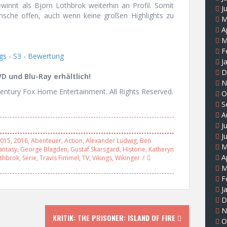
winnt als Bjorn Lothbrok weiterhin an Profil. Somit
J
nsche offen, auch wenn keine großen Highlights zu
M
A
M
F
J
D
D und Blu-Ray erhältlich!
N
ntury Fox Home Entertainment. All Rights Reserved.
O
S
A
J
J
015
,
2016
,
Abenteuer
,
Action
,
Alexander Ludwig
,
Ben
M
antasy
,
George Blagden
,
Gustaf Skarsgard
,
Historie
,
Katheryn
A
thbrok
,
Serie
,
Travis Fimmel
,
TV
,
Vikings
,
Wikinger
M
F
J
D
N
KRITIK: THE PRISONER: ISLAND OF FIRE
O