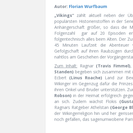
Autor:
Florian Wurfbaum
„Vikings“
zählt aktuell neben der Übe
populärsten Historienstoffen in der Ser
Anhängerschaft größer, so dass die Ma
Folgenzahl
gar auf 20 Episoden erh
folgentechnisch alles beim Alten. Der Zu
45 Minuten Laufzeit die Abenteuer 
Gefolgschaft auf ihren Raubzügen durch
nahtlos am Geschehen der Vorgängerstaf
Zum Inhalt:
Ragnar
(Travis Fimmel)
,
Standen)
begeben sich zusammen mit ih
Ecbert
(Linus Roache)
Land zur Bewi
Wikinger im Gegenzug dafür die Prinze
ihren Onkel und Bruder unterstützen. Zur 
Robson)
in der Heimat erfolgreich gege
an sich. Zudem wächst Flokis
(Gust
Ragnars Ratgeber Athelstan
(George B
der Wikingerreligion hin und her gerisse
noch gefallen, das sagenumwobene Par