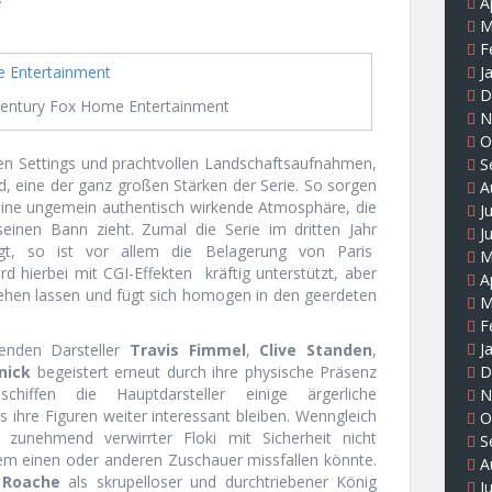
A
M
F
J
D
entury Fox Home Entertainment
N
O
en Settings und prachtvollen Landschaftsaufnahmen,
S
d, eine der ganz großen Stärken der Serie. So sorgen
A
eine ungemein authentisch wirkende Atmosphäre, die
J
seinen Bann zieht. Zumal die Serie im dritten Jahr
J
egt, so ist vor allem die Belagerung von Paris
M
rd hierbei mit CGI-Effekten
kräftig unterstützt, aber
A
sehen lassen und fügt sich homogen in den geerdeten
M
F
J
enden Darsteller
Travis Fimmel
,
Clive Standen
,
D
nick
begeistert erneut durch ihre physische Präsenz
ffen die Hauptdarsteller einige ärgerliche
N
 ihre Figuren weiter interessant bleiben. Wenngleich
O
s zunehmend verwirrter Floki mit Sicherheit nicht
S
m einen oder anderen Zuschauer missfallen könnte.
A
 Roache
als skrupelloser und durchtriebener König
J