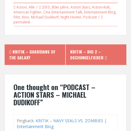
Action
,
Alle
2015
,
80er Jahre
,
Action Stars
,
Action-Kult
,
American Fighter
,
Cine Entertainment Talk
,
Entertainment Blog
,
Film
,
Kino
,
Michael Dudikoff
,
Night Hunter
,
Podcast
permalink
P
KRITIK – GUARDIANS OF
KRITIK – RIO 2 –
THE GALAXY
DSCHUNGELFIEBER
o
s
One thought on “
PODCAST –
t
ACTION STARS – MICHAEL
n
DUDIKOFF
”
a
v
Pingback:
KRITIK – NAVY SEALS VS. ZOMBIES |
Entertainment Blog