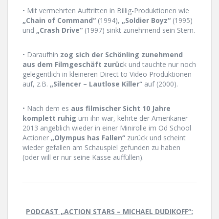
• Mit vermehrten Auftritten in Billig-Produktionen wie
„Chain of Command“
(1994),
„Soldier Boyz“
(1995)
und
„Crash Drive“
(1997) sinkt zunehmend sein Stern.
• Daraufhin
zog sich der Schönling zunehmend
aus dem Filmgeschäft zurüc
k und tauchte nur noch
gelegentlich in kleineren Direct to Video Produktionen
auf, z.B.
„Silencer – Lautlose Killer“
auf (2000).
• Nach dem es
aus filmischer Sicht 10 Jahre
komplett ruhig
um ihn war, kehrte der Amerikaner
2013 angeblich wieder in einer Minirolle im Od School
Actioner
„Olympus has Fallen“
zurück und scheint
wieder gefallen am Schauspiel gefunden zu haben
(oder will er nur seine Kasse auffüllen).
PODCAST „ACTION STARS – MICHAEL DUDIKOFF“: