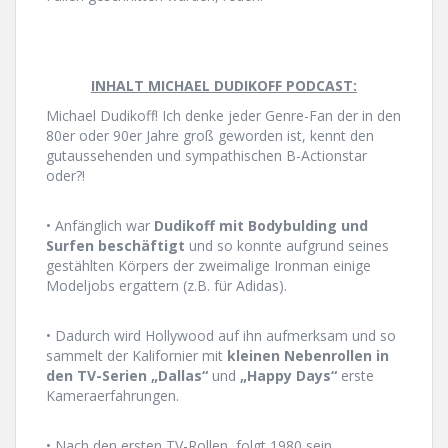
INHALT MICHAEL DUDIKOFF PODCAST:
Michael Dudikoff! Ich denke jeder Genre-Fan der in den
80er oder 90er Jahre groß geworden ist, kennt den
gutaussehenden und sympathischen B-Actionstar
oder?!
• Anfänglich war
Dudikoff mit Bodybulding und
Surfen beschäftigt
und so konnte aufgrund seines
gestählten Körpers der zweimalige Ironman einige
Modeljobs ergattern (z.B. für Adidas).
• Dadurch wird Hollywood auf ihn aufmerksam und so
sammelt der Kalifornier mit
kleinen Nebenrollen in
den TV-Serien
„Dallas“
und
„Happy Days“
erste
Kameraerfahrungen.
• Nach den ersten TV-Rollen, folgt 1980 sein