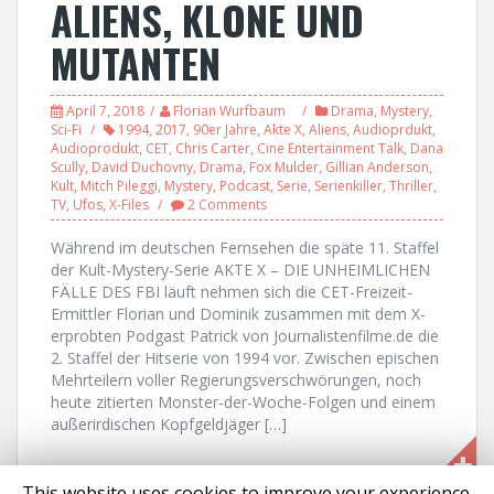
ALIENS, KLONE UND
MUTANTEN
April 7, 2018
Florian Wurfbaum
Drama
,
Mystery
,
Sci-Fi
1994
,
2017
,
90er Jahre
,
Akte X
,
Aliens
,
Audioprdukt
,
Audioprodukt
,
CET
,
Chris Carter
,
Cine Entertainment Talk
,
Dana
Scully
,
David Duchovny
,
Drama
,
Fox Mulder
,
Gillian Anderson
,
Kult
,
Mitch Pileggi
,
Mystery
,
Podcast
,
Serie
,
Serienkiller
,
Thriller
,
TV
,
Ufos
,
X-Files
2 Comments
Während im deutschen Fernsehen die späte 11. Staffel
der Kult-Mystery-Serie AKTE X – DIE UNHEIMLICHEN
FÄLLE DES FBI läuft nehmen sich die CET-Freizeit-
Ermittler Florian und Dominik zusammen mit dem X-
erprobten Podgast Patrick von Journalistenfilme.de die
2. Staffel der Hitserie von 1994 vor. Zwischen epischen
Mehrteilern voller Regierungsverschwörungen, noch
heute zitierten Monster-der-Woche-Folgen und einem
außerirdischen Kopfgeldjäger […]
This website uses cookies to improve your experience.