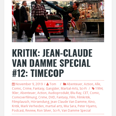
KRITIK: JEAN-CLAUDE
VAN DAMME SPECIAL
#12: TIMECOP
November 9, 2019
Tom
Abenteuer
,
Action
,
Alle
,
Comic
,
Crime
,
Fantasy
,
Gangster
,
Martial-Arts
,
Sci-Fi
1994
,
90er
,
Abenteuer
,
Action
,
Audioprodukt
,
Blu-Ray
,
CET
,
Comic
,
Comicverfilmung
,
Crime
,
DVD
,
Fantasy
,
Film
,
Filmkritik
,
Filmplausch
,
Hörsendung
,
Jean Claude Van Damme
,
Kino
,
Kritik
,
Mark Verheiden
,
martial arts
,
Mia Sara
,
Peter Hyams
,
Podcast
,
Review
,
Ron Silver
,
Sci-Fi
,
Van Damme Special