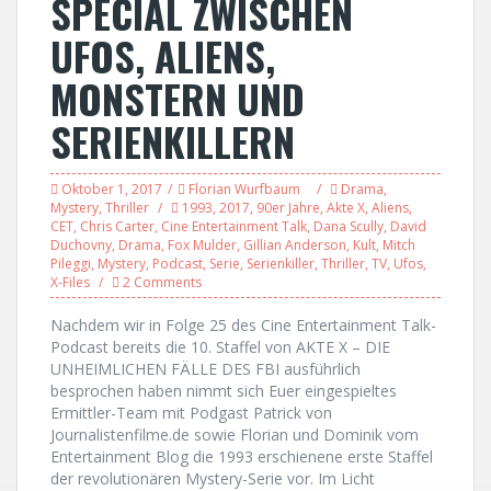
SPECIAL ZWISCHEN
UFOS, ALIENS,
MONSTERN UND
SERIENKILLERN
Oktober 1, 2017
Florian Wurfbaum
Drama
,
Mystery
,
Thriller
1993
,
2017
,
90er Jahre
,
Akte X
,
Aliens
,
CET
,
Chris Carter
,
Cine Entertainment Talk
,
Dana Scully
,
David
Duchovny
,
Drama
,
Fox Mulder
,
Gillian Anderson
,
Kult
,
Mitch
Pileggi
,
Mystery
,
Podcast
,
Serie
,
Serienkiller
,
Thriller
,
TV
,
Ufos
,
X-Files
2 Comments
Nachdem wir in Folge 25 des Cine Entertainment Talk-
Podcast bereits die 10. Staffel von AKTE X – DIE
UNHEIMLICHEN FÄLLE DES FBI ausführlich
besprochen haben nimmt sich Euer eingespieltes
Ermittler-Team mit Podgast Patrick von
Journalistenfilme.de sowie Florian und Dominik vom
Entertainment Blog die 1993 erschienene erste Staffel
der revolutionären Mystery-Serie vor. Im Licht