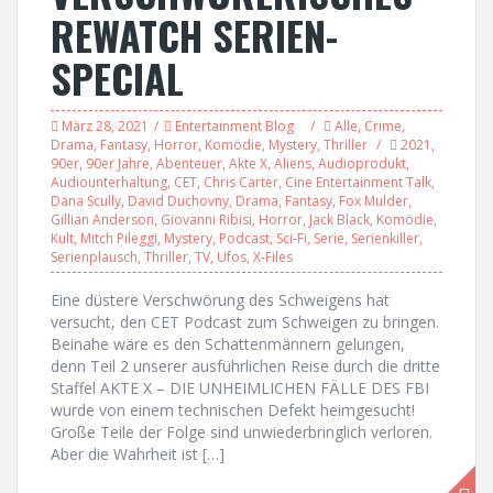
REWATCH SERIEN-
SPECIAL
März 28, 2021
Entertainment Blog
Alle
,
Crime
,
Drama
,
Fantasy
,
Horror
,
Komödie
,
Mystery
,
Thriller
2021
,
90er
,
90er Jahre
,
Abenteuer
,
Akte X
,
Aliens
,
Audioprodukt
,
Audiounterhaltung
,
CET
,
Chris Carter
,
Cine Entertainment Talk
,
Dana Scully
,
David Duchovny
,
Drama
,
Fantasy
,
Fox Mulder
,
Gillian Anderson
,
Giovanni Ribisi
,
Horror
,
Jack Black
,
Komödie
,
Kult
,
Mitch Pileggi
,
Mystery
,
Podcast
,
Sci-Fi
,
Serie
,
Serienkiller
,
Serienplausch
,
Thriller
,
TV
,
Ufos
,
X-Files
Eine düstere Verschwörung des Schweigens hat
versucht, den CET Podcast zum Schweigen zu bringen.
Beinahe wäre es den Schattenmännern gelungen,
denn Teil 2 unserer ausführlichen Reise durch die dritte
Staffel AKTE X – DIE UNHEIMLICHEN FÄLLE DES FBI
wurde von einem technischen Defekt heimgesucht!
Große Teile der Folge sind unwiederbringlich verloren.
Aber die Wahrheit ist […]