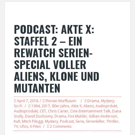
PODCAST: AKTE X:
STAFFEL 2 – EIN
REWATCH SERIEN-
SPECIAL VOLLER
ALIENS, KLONE UND
MUTANTEN
April 7, 2018
Florian Wurfbaum
Drama
,
Mystery
,
Sci-Fi
1994
,
2017
,
90er Jahre
,
Akte X
,
Aliens
,
Audioprdukt
,
Audioprodukt
,
CET
,
Chris Carter
,
Cine Entertainment Talk
,
Dana
Scully
,
David Duchovny
,
Drama
,
Fox Mulder
,
Gillian Anderson
,
Kult
,
Mitch Pileggi
,
Mystery
,
Podcast
,
Serie
,
Serienkiller
,
Thriller
,
TV
,
Ufos
,
X-Files
2 Comments