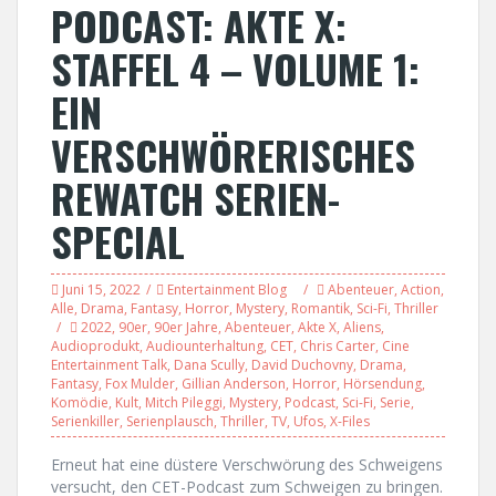
PODCAST: AKTE X:
STAFFEL 4 – VOLUME 1:
EIN
VERSCHWÖRERISCHES
REWATCH SERIEN-
SPECIAL
Juni 15, 2022
Entertainment Blog
Abenteuer
,
Action
,
Alle
,
Drama
,
Fantasy
,
Horror
,
Mystery
,
Romantik
,
Sci-Fi
,
Thriller
2022
,
90er
,
90er Jahre
,
Abenteuer
,
Akte X
,
Aliens
,
Audioprodukt
,
Audiounterhaltung
,
CET
,
Chris Carter
,
Cine
Entertainment Talk
,
Dana Scully
,
David Duchovny
,
Drama
,
Fantasy
,
Fox Mulder
,
Gillian Anderson
,
Horror
,
Hörsendung
,
Komödie
,
Kult
,
Mitch Pileggi
,
Mystery
,
Podcast
,
Sci-Fi
,
Serie
,
Serienkiller
,
Serienplausch
,
Thriller
,
TV
,
Ufos
,
X-Files
Erneut hat eine düstere Verschwörung des Schweigens
versucht, den CET-Podcast zum Schweigen zu bringen.