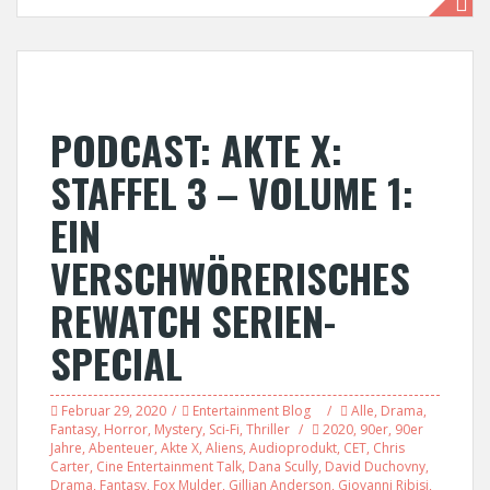
PODCAST: AKTE X:
STAFFEL 3 – VOLUME 1:
EIN
VERSCHWÖRERISCHES
REWATCH SERIEN-
SPECIAL
Februar 29, 2020
Entertainment Blog
Alle
,
Drama
,
Fantasy
,
Horror
,
Mystery
,
Sci-Fi
,
Thriller
2020
,
90er
,
90er
Jahre
,
Abenteuer
,
Akte X
,
Aliens
,
Audioprodukt
,
CET
,
Chris
Carter
,
Cine Entertainment Talk
,
Dana Scully
,
David Duchovny
,
Drama
,
Fantasy
,
Fox Mulder
,
Gillian Anderson
,
Giovanni Ribisi
,