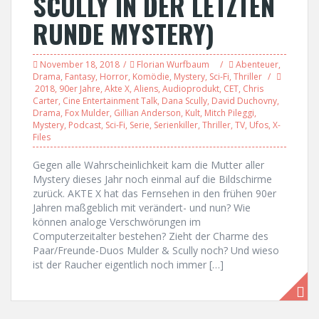
SCULLY IN DER LETZTEN
RUNDE MYSTERY)
November 18, 2018
Florian Wurfbaum
Abenteuer
,
Drama
,
Fantasy
,
Horror
,
Komödie
,
Mystery
,
Sci-Fi
,
Thriller
2018
,
90er Jahre
,
Akte X
,
Aliens
,
Audioprodukt
,
CET
,
Chris
Carter
,
Cine Entertainment Talk
,
Dana Scully
,
David Duchovny
,
Drama
,
Fox Mulder
,
Gillian Anderson
,
Kult
,
Mitch Pileggi
,
Mystery
,
Podcast
,
Sci-Fi
,
Serie
,
Serienkiller
,
Thriller
,
TV
,
Ufos
,
X-
Files
Gegen alle Wahrscheinlichkeit kam die Mutter aller
Mystery dieses Jahr noch einmal auf die Bildschirme
zurück. AKTE X hat das Fernsehen in den frühen 90er
Jahren maßgeblich mit verändert- und nun? Wie
können analoge Verschwörungen im
Computerzeitalter bestehen? Zieht der Charme des
Paar/Freunde-Duos Mulder & Scully noch? Und wieso
ist der Raucher eigentlich noch immer […]