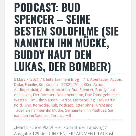
PODCAST: BUD
SPENCER – SEINE
BESTEN SOLOFILME (SIE
NANNTEN IHN MÜCKE,
BUDDY HAUT DEN
LUKAS, DER BOMBER)
März 7, 2021
Entertainment Blog
Abenteuer
,
Action
,
Doku
,
Familie
,
Komödie
2021
,
70er
,
80er
,
Action
,
Audioprodukt
,
Audioproduktion
,
Bud Spencer
,
Buddy haut
den Lukas
,
Der Bomber
,
Dokumentation
,
Eine Faust geht nach
Westen
,
Film
,
Filmplausch
,
Hector
,
Hörsendung
,
Karl-Martin
Pold
,
Kino
,
Komödie
,
Kult
,
Podcast
,
Ritter ohne Furcht und
Tadel
,
Sie nannten ihn Mücke
,
Sie nannten ihn Plattfuss
,
Sie
nannten ihn Spencer
,
Terence Hill
„Macht schon Platz! Hier kommt der Landvogt.“
Ausgabe 129 des CINE ENTERTAINMENT TALK ist