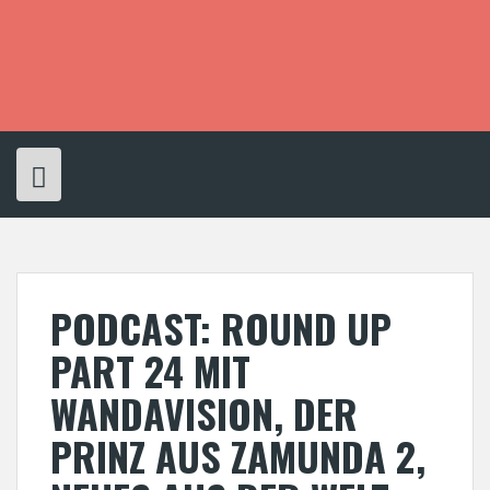
S
k
i
p
t
o
c
o
n
t
e
n
t
PODCAST: ROUND UP
PART 24 MIT
WANDAVISION, DER
PRINZ AUS ZAMUNDA 2,