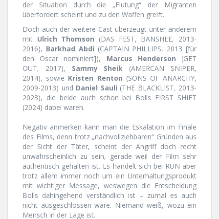
der Situation durch die „Flutung“ der Migranten
überfordert scheint und zu den Waffen greift.
Doch auch der weitere Cast überzeugt unter anderem
mit
Ulrich Thomson
(DAS FEST, BANSHEE, 2013-
2016),
Barkhad Abdi
(CAPTAIN PHILLIPS, 2013 [für
den Oscar nominiert]),
Marcus Henderson
(GET
OUT, 2017),
Sammy Sheik
(AMERCAN SNIPER,
2014), sowie
Kristen Renton
(SONS OF ANARCHY,
2009-2013) und
Daniel Sauli
(THE BLACKLIST, 2013-
2023), die beide auch schon bei Bolls FIRST SHIFT
(2024) dabei waren.
Negativ anmerken kann man die Eskalation im Finale
des Films, denn trotz „nachvollziehbaren“ Gründen aus
der Sicht der Täter, scheint der Angriff doch recht
unwahrscheinlich zu sein, gerade weil der Film sehr
authentisch gehalten ist. Es handelt sich bei RUN aber
trotz allem immer noch um ein Unterhaltungsprodukt
mit wichtiger Message, weswegen die Entscheidung
Bolls dahingehend verständlich ist – zumal es auch
nicht ausgeschlossen wäre. Niemand weiß, wozu ein
Mensch in der Lage ist.