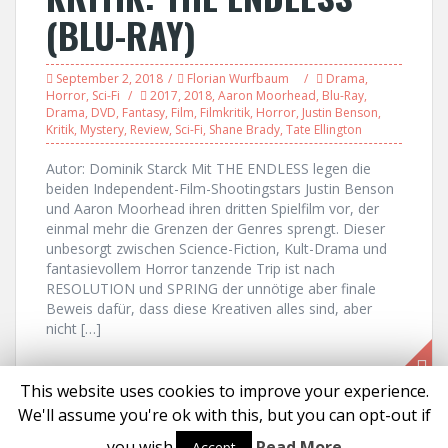
(BLU-RAY)
September 2, 2018
Florian Wurfbaum
Drama
,
Horror
,
Sci-Fi
2017
,
2018
,
Aaron Moorhead
,
Blu-Ray
,
Drama
,
DVD
,
Fantasy
,
Film
,
Filmkritik
,
Horror
,
Justin Benson
,
Kritik
,
Mystery
,
Review
,
Sci-Fi
,
Shane Brady
,
Tate Ellington
Autor: Dominik Starck Mit THE ENDLESS legen die
beiden Independent-Film-Shootingstars Justin Benson
und Aaron Moorhead ihren dritten Spielfilm vor, der
einmal mehr die Grenzen der Genres sprengt. Dieser
unbesorgt zwischen Science-Fiction, Kult-Drama und
fantasievollem Horror tanzende Trip ist nach
RESOLUTION und SPRING der unnötige aber finale
Beweis dafür, dass diese Kreativen alles sind, aber
nicht […]
This website uses cookies to improve your experience.
We'll assume you're ok with this, but you can opt-out if
Proudly powered by WordPress
|
Theme:
Solon
by aThemes
you wish.
Read More
Accept