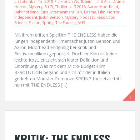
September 13, 2018
Florian Wurfbaum
Alle
,
Drama
,
Horror
,
Mystery
,
Sci-Fi
,
Thriller
2018
,
Aaron Moorhead
,
Bahnhofskino
,
Cine Entertainment Talk
,
Drama
,
Film
,
Horror
,
Independent
,
Justin Benson
,
Mystery
,
Podcast
,
Resolution
,
Science-Fiction
,
Spring
,
The Endless
,
VHS
Mit ihrem dritten Spielfilm THE ENDLESS haben die
jungen Independent-Filmemacher Justin Benson und
Aaron Moorhead endgültig bei Kritik und
Festivalpublikum gepunktet. Doch ihr Kino ist keine
leichte Kost, entzieht sich klarer Definition und
Einordnung. Was mit dem Micro-Budget-Film
RESOLUTION begann und sich mit der in Italien
gedrehten Monster-Romanze SPRING fortsetzte tritt
nun mit THE ENDLESS […]
KRITIK: THE ENDLESS