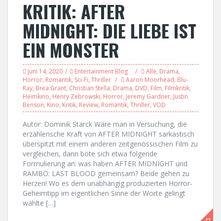
KRITIK: AFTER
MIDNIGHT: DIE LIEBE IST
EIN MONSTER
Juni 14, 2020
Entertainment Blog
Alle
,
Drama
,
Horror
,
Romantik
,
Sci-Fi
,
Thriller
Aaron Moorhead
,
Blu-
Ray
,
Brea Grant
,
Christian Stella
,
Drama
,
DVD
,
Film
,
Filmkritik
,
Heimkino
,
Henry Zebrowski
,
Horror
,
Jeremy Gardner
,
Justin
Benson
,
Kino
,
Kritik
,
Review
,
Romantik
,
Thriller
,
VOD
Autor: Dominik Starck Wäre man in Versuchung, die
erzählerische Kraft von AFTER MIDNIGHT sarkastisch
überspitzt mit einem anderen zeitgenössischen Film zu
vergleichen, dann böte sich etwa folgende
Formulierung an: was haben AFTER MIDNIGHT und
RAMBO: LAST BLOOD gemeinsam? Beide gehen zu
Herzen! Wo es dem unabhängig produzierten Horror-
Geheimtipp im eigentlichen Sinne der Worte gelingt
wählte […]