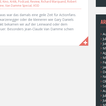
d
,
Kino
,
Kritik
,
Podcast
,
Review
,
Richard Marquand
,
Robert
ine
,
Van Damme Special
,
VOD
as war das damals eine geile Zeit für Actionfans.
warzenegger oder die kleineren wie Gary Daniels
AR
akt bekamen wir auf der Leinwand oder dem
euer. Besonders Jean-Claude Van Damme schien
A
Ju
Ju
M
Ap
M
F
Ja
D
N
O
S
A
Ju
Ju
M