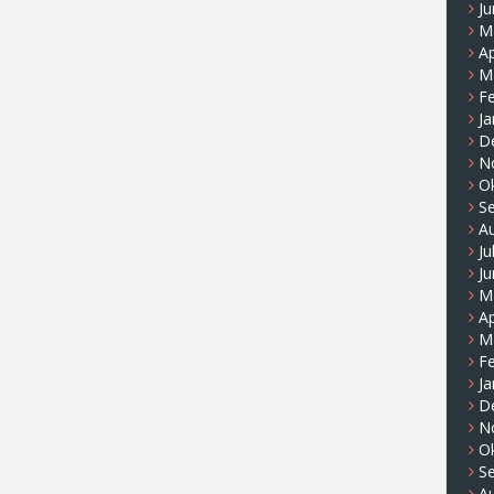
Ju
M
Ap
M
F
Ja
D
N
O
S
A
Ju
Ju
M
Ap
M
F
Ja
D
N
O
S
A