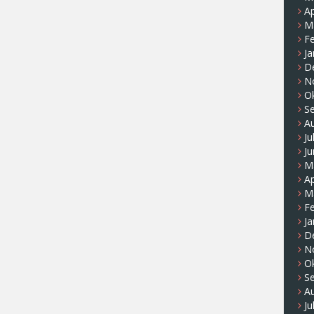
Ap
M
F
Ja
D
N
O
S
A
Ju
Ju
M
Ap
M
F
Ja
D
N
O
S
A
Ju