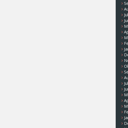
S
A
Ju
Ju
M
Ap
M
F
Ja
D
N
O
S
A
Ju
Ju
M
Ap
M
F
Ja
D