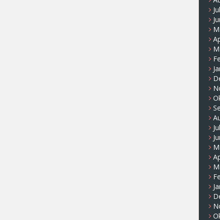
Ju
Ju
M
Ap
M
F
Ja
D
N
O
S
A
Ju
Ju
M
Ap
M
F
Ja
D
N
O