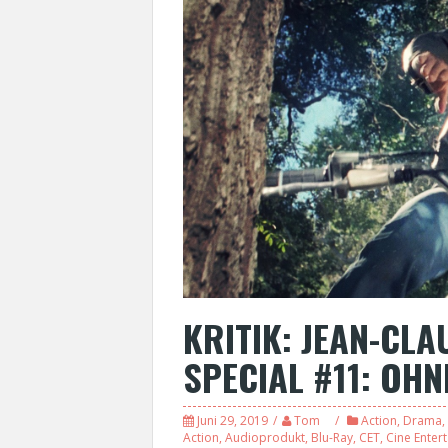
KRITIK: JEAN-CL
SPECIAL #11: OH
Juni 29, 2019
Tom
Action
,
Drama
,
Action
,
Audioprodukt
,
Blu-Ray
,
CET
,
Cine Enter