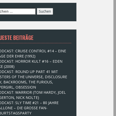
UESTE BEITRÄGE
ODCAST: CRUISE CONTROL #14 – EINE
GE DER EHRE (1992)
ODCAST: HORROR KULT #16 – EDEN
E (2008)
ODCAST: ROUND UP PART 41 MIT
STERS OF THE UNIVERSE, DISCLOSURE
Y, BACKROOMS, THE FURIOUS,
PERGIRL, OBSESSION
ODCAST: WARRIOR (TOM HARDY, JOEL
GERTON, NICK NOLTE)
ODCAST: SLY TIME #21 – 80 JAHRE
ALLONE – DIE GROSSE FAN-
BURTSTAGSPARTY