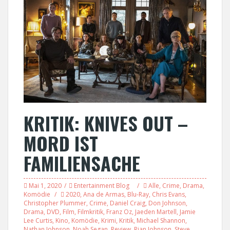
KRITIK: KNIVES OUT –
MORD IST
FAMILIENSACHE
Mai 1, 2020
Entertainment Blog
Alle
,
Crime
,
Drama
,
Komödie
2020
,
Ana de Armas
,
Blu-Ray
,
Chris Evans
,
Christopher Plummer
,
Crime
,
Daniel Craig
,
Don Johnson
,
Drama
,
DVD
,
Film
,
Filmkritik
,
Franz Oz
,
Jaeden Martell
,
Jamie
Lee Curtis
,
Kino
,
Komödie
,
Krimi
,
Kritik
,
Michael Shannon
,
Nathan Johnson
,
Noah Segan
,
Review
,
Rian Johnson
,
Steve