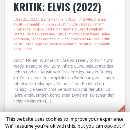
KRITIK: ELVIS (2022)
Juni 25, 2022
Entertainment Blog
Alle
,
Drama
,
Musik
,
Romantik
2022
,
Austin Butler
,
Baz Luhrmann
,
Biograpfie
,
Biopic
,
Dacre Montgomery
,
David Wenham
,
Drama
,
Elvis
,
Elvis Presley
,
Film
,
Filmkritik
,
Filmreview
,
Helen
Thomson
,
Kelvin Harrison Jr.
,
Kino
,
Kodi Smit-McPhee
,
Kritik
,
Musik
,
Olivia DeJonge
,
Review
,
Richard Roxburgh
,
Romantik
,
Tom Hanks
Autor: Florian Wurfbaum „Are you ready to fly?“ / „I’m
ready. Ready to fly.“ Zum Inhalt: ELVIS beleuchtet das
Leben und die Musik von Elvis Presley (Austin Butler)
im Kontext seiner komplizierten Beziehung zu seinem
rätselhaften Manager, Colonel Tom Parker (Tom
Hanks). Die Geschichte befasst sich mit der über 20
Jahre andauernden komplexen Dynamik zwischen den
beiden Männern […]
This website uses cookies to improve your experience.
We'll assume you're ok with this, but you can opt-out if