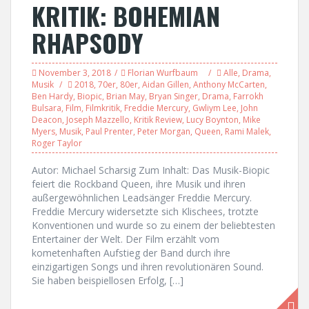
KRITIK: BOHEMIAN
RHAPSODY
November 3, 2018
Florian Wurfbaum
Alle
,
Drama
,
Musik
2018
,
70er
,
80er
,
Aidan Gillen
,
Anthony McCarten
,
Ben Hardy
,
Biopic
,
Brian May
,
Bryan Singer
,
Drama
,
Farrokh
Bulsara
,
Film
,
Filmkritik
,
Freddie Mercury
,
Gwliym Lee
,
John
Deacon
,
Joseph Mazzello
,
Kritik Review
,
Lucy Boynton
,
Mike
Myers
,
Musik
,
Paul Prenter
,
Peter Morgan
,
Queen
,
Rami Malek
,
Roger Taylor
Autor: Michael Scharsig Zum Inhalt: Das Musik-Biopic
feiert die Rockband Queen, ihre Musik und ihren
außergewöhnlichen Leadsänger Freddie Mercury.
Freddie Mercury widersetzte sich Klischees, trotzte
Konventionen und wurde so zu einem der beliebtesten
Entertainer der Welt. Der Film erzählt vom
kometenhaften Aufstieg der Band durch ihre
einzigartigen Songs und ihren revolutionären Sound.
Sie haben beispiellosen Erfolg, […]