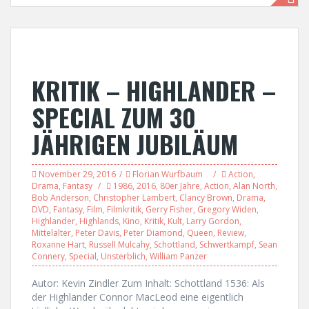
KRITIK – HIGHLANDER –
SPECIAL ZUM 30
JÄHRIGEN JUBILÄUM
November 29, 2016
Florian Wurfbaum
Action
,
Drama
,
Fantasy
1986
,
2016
,
80er Jahre
,
Action
,
Alan North
,
Bob Anderson
,
Christopher Lambert
,
Clancy Brown
,
Drama
,
DVD
,
Fantasy
,
Film
,
Filmkritik
,
Gerry Fisher
,
Gregory Widen
,
Highlander
,
Highlands
,
Kino
,
Kritik
,
Kult
,
Larry Gordon
,
Mittelalter
,
Peter Davis
,
Peter Diamond
,
Queen
,
Review
,
Roxanne Hart
,
Russell Mulcahy
,
Schottland
,
Schwertkampf
,
Sean
Connery
,
Special
,
Unsterblich
,
William Panzer
Autor: Kevin Zindler Zum Inhalt: Schottland 1536: Als
der Highlander Connor MacLeod eine eigentlich