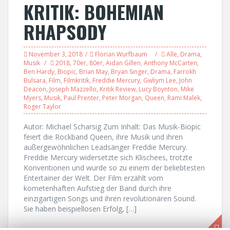
KRITIK: BOHEMIAN
RHAPSODY
November 3, 2018
Florian Wurfbaum
Alle
,
Drama
,
Musik
2018
,
70er
,
80er
,
Aidan Gillen
,
Anthony McCarten
,
Ben Hardy
,
Biopic
,
Brian May
,
Bryan Singer
,
Drama
,
Farrokh
Bulsara
,
Film
,
Filmkritik
,
Freddie Mercury
,
Gwliym Lee
,
John
Deacon
,
Joseph Mazzello
,
Kritik Review
,
Lucy Boynton
,
Mike
Myers
,
Musik
,
Paul Prenter
,
Peter Morgan
,
Queen
,
Rami Malek
,
Roger Taylor
Autor: Michael Scharsig Zum Inhalt: Das Musik-Biopic
feiert die Rockband Queen, ihre Musik und ihren
außergewöhnlichen Leadsänger Freddie Mercury.
Freddie Mercury widersetzte sich Klischees, trotzte
Konventionen und wurde so zu einem der beliebtesten
Entertainer der Welt. Der Film erzählt vom
kometenhaften Aufstieg der Band durch ihre
einzigartigen Songs und ihren revolutionären Sound.
Sie haben beispiellosen Erfolg, […]