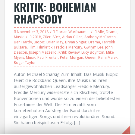
KRITIK: BOHEMIAN
RHAPSODY
November 3, 2018
Florian Wurfbaum
Alle
,
Drama
,
Musik
2018
,
70er
,
80er
,
Aidan Gillen
,
Anthony McCarten
,
Ben Hardy
,
Biopic
,
Brian May
,
Bryan Singer
,
Drama
,
Farrokh
Bulsara
,
Film
,
Filmkritik
,
Freddie Mercury
,
Gwliym Lee
,
John
Deacon
,
Joseph Mazzello
,
Kritik Review
,
Lucy Boynton
,
Mike
Myers
,
Musik
,
Paul Prenter
,
Peter Morgan
,
Queen
,
Rami Malek
,
Roger Taylor
Autor: Michael Scharsig Zum Inhalt: Das Musik-Biopic
feiert die Rockband Queen, ihre Musik und ihren
außergewöhnlichen Leadsänger Freddie Mercury.
Freddie Mercury widersetzte sich Klischees, trotzte
Konventionen und wurde so zu einem der beliebtesten
Entertainer der Welt. Der Film erzählt vom
kometenhaften Aufstieg der Band durch ihre
einzigartigen Songs und ihren revolutionären Sound.
Sie haben beispiellosen Erfolg, […]