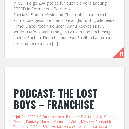
In CET-Folge 204 gibt es für euch die volle Ladung
SPEED in Form eines Patreon-
Specials! Florian, Kevin und Christoph schauen sich
einmal das gesamte Franchise an. Ja, richtig, alle beide
Filme! Dabei reden sie über Keanu Reeves Frisur,
Willem Dafoes wahnsinniges Grinsen und noch einige
andere Sachen. Denn bei nur zwei Streifen kann man
hier und da natürlich […]
PODCAST: THE LOST
BOYS – FRANCHISE
Juli 24, 2022
Entertainment Blog
Action
,
Alle
,
Comic
,
Drama
,
Fantasy
,
Horror
,
Komödie
,
Musik
,
Mystery
,
Romantik
,
Thriller
00er
,
80er
,
Action
,
Alex Winter
,
Audioprodukt
,