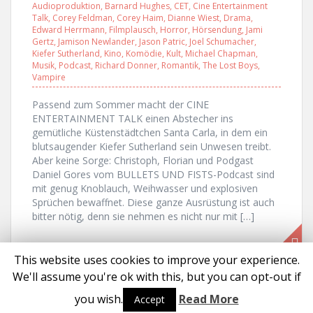
Audioproduktion
,
Barnard Hughes
,
CET
,
Cine Entertainment
Talk
,
Corey Feldman
,
Corey Haim
,
Dianne Wiest
,
Drama
,
Edward Herrmann
,
Filmplausch
,
Horror
,
Hörsendung
,
Jami
Gertz
,
Jamison Newlander
,
Jason Patric
,
Joel Schumacher
,
Kiefer Sutherland
,
Kino
,
Komödie
,
Kult
,
Michael Chapman
,
Musik
,
Podcast
,
Richard Donner
,
Romantik
,
The Lost Boys
,
Vampire
Passend zum Sommer macht der CINE
ENTERTAINMENT TALK einen Abstecher ins
gemütliche Küstenstädtchen Santa Carla, in dem ein
blutsaugender Kiefer Sutherland sein Unwesen treibt.
Aber keine Sorge: Christoph, Florian und Podgast
Daniel Gores vom BULLETS UND FISTS-Podcast sind
mit genug Knoblauch, Weihwasser und explosiven
Sprüchen bewaffnet. Diese ganze Ausrüstung ist auch
bitter nötig, denn sie nehmen es nicht nur mit […]
This website uses cookies to improve your experience.
We'll assume you're ok with this, but you can opt-out if
Proudly powered by WordPress
|
Theme:
Solon
by aThemes
you wish.
Read More
Accept