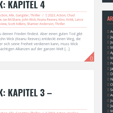
K: KAPITEL 4
ction
,
Alle
,
Gangster
,
Thriller
2023
,
Action
,
Chad
AR
w
,
Ian McShane
,
John Wick
,
Keanu Reeves
,
Kino
,
Kritik
,
Lance
view
,
Scott Adkins
,
Shamier Anderson
,
Thriller
A
u deinen Frieden findest. Aber einen guten Tod gibt
J
 John Wick (Keanu Reeves) entdeckt einen Weg, die
J
 sich seine Freiheit verdienen kann, muss Wick
M
ächtigen Allianzen auf der ganzen Welt […]
A
M
F
J
D
N
O
K: KAPITEL 3 –
S
A
J
J
M