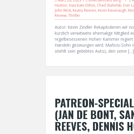
März 26, 2023
Entertainment Blog
A
Huston
,
Asia Kate Dillon
,
Chad Stahelski
,
Dan L
John Wick
,
Keanu Reeves
,
Kevin Kavanaugh
,
Kin
Review
,
Thriller
Autor: Kevin Zindler Rekapitulieren wir 
kürzlich verwitwete ehemalige Mitglied ei
regelbesessenen Hohen Kammer regiert wi
Handeln gezwungen wird. Mafiosi-Sohn Io
stiehlt sein geliebtes Auto), den seine […]
PATREON-SPECIAL
(JAN DE BONT, S
REEVES, DENNIS 