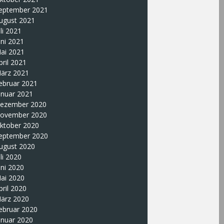
eptember 2021
ugust 2021
uli 2021
uni 2021
ai 2021
pril 2021
ärz 2021
ebruar 2021
anuar 2021
ezember 2020
ovember 2020
ktober 2020
eptember 2020
ugust 2020
uli 2020
uni 2020
ai 2020
pril 2020
ärz 2020
ebruar 2020
anuar 2020