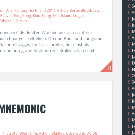
S
ion
,
Alle
,
Fantasy
,
Sci-Fi
2017
,
Action
,
Bärte
,
Blockbuster
,
A
 Reeves
,
King Kong
,
Kino
,
Kong: Skull Island
,
Logan
,
J
olverine
,
X-Men
J
M
nerkino“ der letzten Wochen bestach nicht nur
A
uch haarige Titelhelden. Ob nun Bart- und Langhaar-
M
chefeldzuges zur Tat schreitet, der einst als
F
nd nun graue Strähnen zur Krallenschau trägt
J
D
N
O
S
A
J
J
 MNEMONIC
M
A
M
F
J
i
2017
,
90er Jahre
,
Action
,
Blu-Ray
,
Cyberpunk
,
Dolph