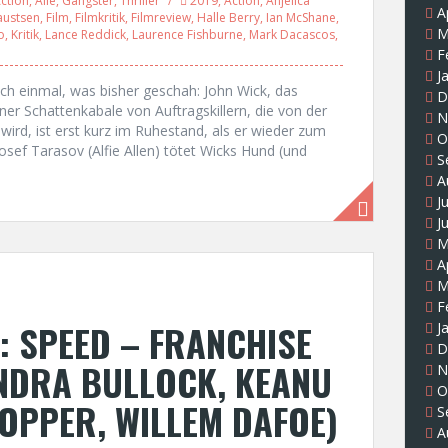
ction
,
Alle
,
Gangster
,
Thriller
2019
,
Action
,
Anjelica
A
austsen
,
Film
,
Filmkritik
,
Filmreview
,
Halle Berry
,
Ian McShane
,
M
o
,
Kritik
,
Lance Reddick
,
Laurence Fishburne
,
Mark Dacascos
,
F
J
noch einmal, was bisher geschah: John Wick, das
D
ner Schattenkabale von Auftragskillern, die von der
N
rd, ist erst kurz im Ruhestand, als er wieder zum
O
sef Tarasov (Alfie Allen) tötet Wicks Hund (und
S
A
J
J
M
A
M
F
: SPEED – FRANCHISE
J
D
ANDRA BULLOCK, KEANU
N
O
HOPPER, WILLEM DAFOE)
S
A