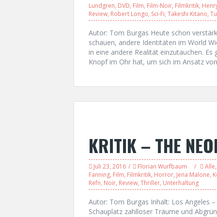
Lundgren
,
DVD
,
Film
,
Film-Noir
,
Filmkritik
,
Henry
Review
,
Robert Longo
,
Sci-Fi
,
Takeshi Kitano
,
Tu
Autor: Tom Burgas Heute schon verstärkt
schauen, andere Identitäten im World W
in eine andere Realität einzutauchen. Es
Knopf im Ohr hat, um sich im Ansatz von 
KRITIK – THE NE
Juli 23, 2016
Florian Wurfbaum
Alle
Fanning
,
Film
,
Filmkritik
,
Horror
,
Jena Malone
,
K
Refn
,
Noir
,
Review
,
Thriller
,
Unterhaltung
Autor: Tom Burgas Inhalt: Los Angeles –
Schauplatz zahlloser Träume und Abgründ