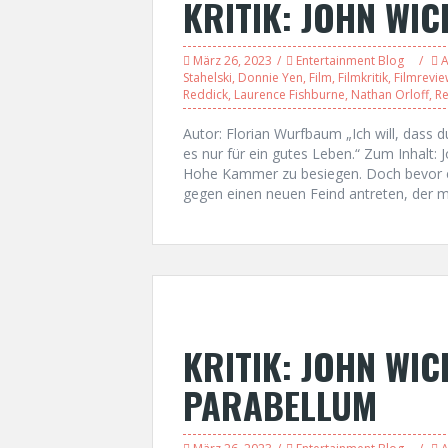
KRITIK: JOHN WIC
März 26, 2023
Entertainment Blog
A
Stahelski
,
Donnie Yen
,
Film
,
Filmkritik
,
Filmrevie
Reddick
,
Laurence Fishburne
,
Nathan Orloff
,
Re
Autor: Florian Wurfbaum „Ich will, dass d
es nur für ein gutes Leben.“ Zum Inhalt:
Hohe Kammer zu besiegen. Doch bevor er
gegen einen neuen Feind antreten, der m
KRITIK: JOHN WIC
PARABELLUM