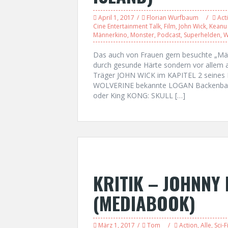
April 1, 2017
Florian Wurfbaum
Act
Cine Entertainment Talk
,
Film
,
John Wick
,
Keanu
Männerkino
,
Monster
,
Podcast
,
Superhelden
,
W
Das auch von Frauen gern besuchte „Män
durch gesunde Härte sondern vor allem a
Träger JOHN WICK im KAPITEL 2 seines Ra
WOLVERINE bekannte LOGAN Backenbart u
oder King KONG: SKULL […]
KRITIK – JOHNNY
(MEDIABOOK)
März 1, 2017
Tom
Action
,
Alle
,
Sci-F