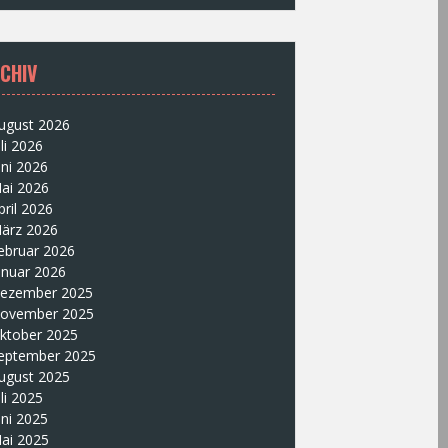
CHIV
ugust 2026
uli 2026
uni 2026
ai 2026
pril 2026
ärz 2026
ebruar 2026
anuar 2026
ezember 2025
ovember 2025
ktober 2025
eptember 2025
ugust 2025
uli 2025
uni 2025
ai 2025