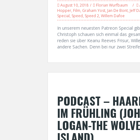
August 10, 2018
Florian Wurfbaum
Hopper
,
Film
,
Graham Yost
,
Jan De Bont
,
Jeff D
Special
,
Speed
,
Speed 2
,
Willem Dafoe
In unserem neuesten Patreon Special gibt
Christoph schauen sich einmal das gesamte
reden sie über Keanu Reeves Frisur, Wil
andere Sachen. Denn bei nur zwei Streife
PODCAST – HAAR
IM FRÜHLING (JOH
LOGAN-THE WOLVE
ISLAND)