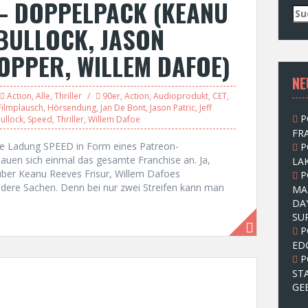
– DOPPELPACK (KEANU
S
u
BULLOCK, JASON
c
h
HOPPER, WILLEM DAFOE)
e
NE
n
n
Action
,
Alle
,
Thriller
90er
,
Action
,
Audioprodukt
,
CET
,
a
Filmplausch
,
Hörsendung
,
Jan De Bont
,
Jason Patric
,
Jeff
P
ullock
,
Speed
,
Thriller
,
Willem Dafoe
c
FRA
h
olle Ladung SPEED in Form eines Patreon-
P
:
chauen sich einmal das gesamte Franchise an. Ja,
LAK
e über Keanu Reeves Frisur, Willem Dafoes
P
dere Sachen. Denn bei nur zwei Streifen kann man
MA
DA
SU
P
ED
P
ST
GE