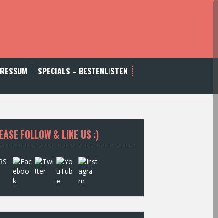
PRESSUM
SPECIALS – BESTENLISTEN
EASE FOLLOW & LIKE US :)