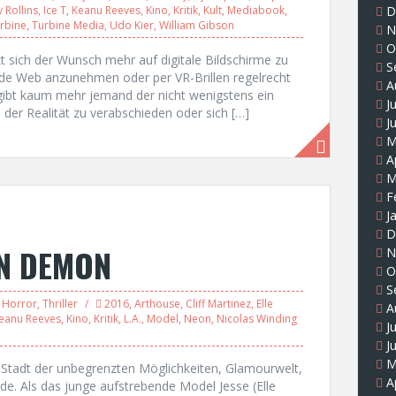
 Rollins
,
Ice T
,
Keanu Reeves
,
Kino
,
Kritik
,
Kult
,
Mediabook
,
D
rbine
,
Turbine Media
,
Udo Kier
,
William Gibson
N
O
 sich der Wunsch mehr auf digitale Bildschirme zu
S
ide Web anzunehmen oder per VR-Brillen regelrecht
A
 gibt kaum mehr jemand der nicht wenigstens ein
J
der Realität zu verabschieden oder sich […]
J
M
A
M
F
J
D
ON DEMON
N
O
S
,
Horror
,
Thriller
2016
,
Arthouse
,
Cliff Martinez
,
Elle
A
eanu Reeves
,
Kino
,
Kritik
,
L.A.
,
Model
,
Neon
,
Nicolas Winding
J
J
M
 Stadt der unbegrenzten Möglichkeiten, Glamourwelt,
A
e. Als das junge aufstrebende Model Jesse (Elle