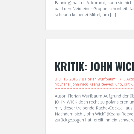
Fanning) nach L.A. kommt, kann sie nich
bald den Neid einer Gruppe schönheitsfan
scheuen keinerlei Mittel, um […]
KRITIK: JOHN WIC
Juli 18, 2015
Florian Wurfbaum
Acti
McShane
,
John Wick
,
Keanu Reeves
,
Kino
,
Kritik
,
Autor: Florian Wurfbaum Aufgrund der üb
JOHN WICK doch recht zu polarisieren u
mir, dieser treibende Rache-Cocktail aus
Nachdem sich „John Wick“ (Keanu Reeves)
zurückgezogen hat, ereilt ihn ein schwere