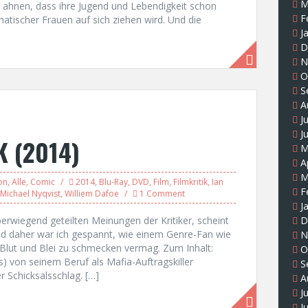
M
t ahnen, dass ihre Jugend und Lebendigkeit schon
F
atischer Frauen auf sich ziehen wird. Und die
J
D
N
O
S
A
J
J
K (2014)
M
A
M
on
,
Alle
,
Comic
2014
,
Blu-Ray
,
DVD
,
Film
,
Filmkritik
,
Ian
F
Michael Nyqvist
,
Williem Dafoe
1 Comment
J
erwiegend geteilten Meinungen der Kritiker, scheint
D
nd daher war ich gespannt, wie einem Genre-Fan wie
N
 Blut und Blei zu schmecken vermag. Zum Inhalt:
O
 von seinem Beruf als Mafia-Auftragskiller
S
r Schicksalsschlag. […]
A
J
J