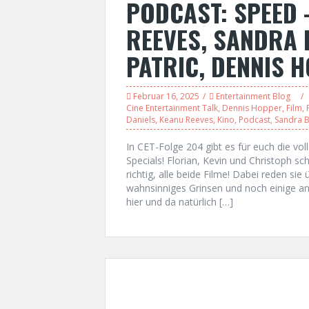
PODCAST: SPEED 
REEVES, SANDRA 
PATRIC, DENNIS 
Februar 16, 2025
Entertainment Blog
Cine Entertainment Talk
,
Dennis Hopper
,
Film
,
Daniels
,
Keanu Reeves
,
Kino
,
Podcast
,
Sandra B
In CET-Folge 204 gibt es für euch die v
Specials! Florian, Kevin und Christoph s
richtig, alle beide Filme! Dabei reden si
wahnsinniges Grinsen und noch einige an
hier und da natürlich […]