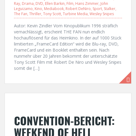
Ray
,
Drama
,
DVD
,
Ellen Barkin
,
Film
,
Hans Zimmer
,
John
Leguizamo
,
Kino
,
Mediabook
,
Robert DeNiro
,
Sport
,
Stalker
,
The Fan
,
Thriller
,
Tony Scott
,
Turbine Media
,
Wesley Snipes
Autor: Kevin Zindler Vom Kinopublikum 1996 sträflich
vernachlässigt, erscheint THE FAN nun endlich
hochauflösend für das Heimkino. In der auf 1000 Stück
limitierten „FrameCard Edition“ wird die Blu-ray, DVD,
FrameCard und ein Booklet enthalten sein. Nach
nunmehr über 20 Jahren bekommt der unterschätzte
Tony Scott Film mit Robert De Niro und Wesley Snipes
somit die […]
CONVENTION-BERICHT:
WEEKEND OF HELL