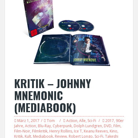
KRITIK – JOHNNY
MNEMONIC
(MEDIABOOK)
März 1, 2017
Tom
Action
,
Alle
,
Sci-Fi
2017
,
90er
Jahre
,
Action
,
Blu-Ray
,
Cyberpunk
,
Dolph Lundgren
,
DVD
,
Film
,
Film-Noir
,
Filmkritik
,
Henry Rollins
,
Ice T
,
Keanu Reeves
,
Kino
,
Kritik
,
Kult
,
Mediabook
,
Review
,
Robert Longo
,
Sci-Fi
,
Takeshi