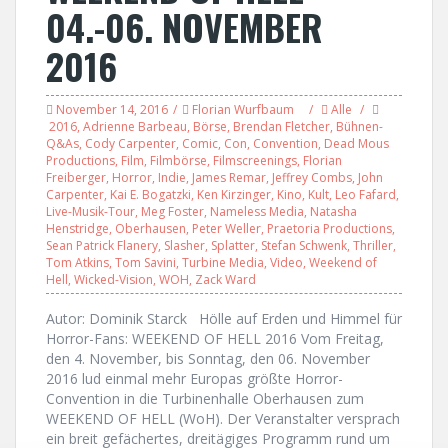
04.-06. NOVEMBER
2016
November 14, 2016
Florian Wurfbaum
Alle
2016
,
Adrienne Barbeau
,
Börse
,
Brendan Fletcher
,
Bühnen-
Q&As
,
Cody Carpenter
,
Comic
,
Con
,
Convention
,
Dead Mous
Productions
,
Film
,
Filmbörse
,
Filmscreenings
,
Florian
Freiberger
,
Horror
,
Indie
,
James Remar
,
Jeffrey Combs
,
John
Carpenter
,
Kai E. Bogatzki
,
Ken Kirzinger
,
Kino
,
Kult
,
Leo Fafard
,
Live-Musik-Tour
,
Meg Foster
,
Nameless Media
,
Natasha
Henstridge
,
Oberhausen
,
Peter Weller
,
Praetoria Productions
,
Sean Patrick Flanery
,
Slasher
,
Splatter
,
Stefan Schwenk
,
Thriller
,
Tom Atkins
,
Tom Savini
,
Turbine Media
,
Video
,
Weekend of
Hell
,
Wicked-Vision
,
WOH
,
Zack Ward
Autor: Dominik Starck Hölle auf Erden und Himmel für
Horror-Fans: WEEKEND OF HELL 2016 Vom Freitag,
den 4. November, bis Sonntag, den 06. November
2016 lud einmal mehr Europas größte Horror-
Convention in die Turbinenhalle Oberhausen zum
WEEKEND OF HELL (WoH). Der Veranstalter versprach
ein breit gefächertes, dreitägiges Programm rund um