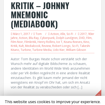
KRITIK – JOHNNY
MNEMONIC
(MEDIABOOK)
März 1, 2017
Tom
Action
,
Alle
,
Sci-Fi
2017
,
90er
Jahre
,
Action
,
Blu-Ray
,
Cyberpunk
,
Dolph Lundgren
,
DVD
,
Film
,
Film-Noir
,
Filmkritik
,
Henry Rollins
,
Ice T
,
Keanu Reeves
,
Kino
,
Kritik
,
Kult
,
Mediabook
,
Review
,
Robert Longo
,
Sci-Fi
,
Takeshi
Kitano
,
Turbine
,
Turbine Media
,
Udo Kier
,
William Gibson
Autor: Tom Burgas Heute schon verstärkt sich der
Wunsch mehr auf digitale Bildschirme zu schauen,
andere Identitäten im World Wide Web anzunehmen
oder per VR-Brillen regelrecht in eine andere Realität
einzutauchen. Es gibt kaum mehr jemand der nicht
wenigstens ein Knopf im Ohr hat, um sich im Ansatz
von der Realität zu verabschieden oder sich […]
This website uses cookies to improve your experience.