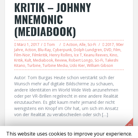
KRITIK – JOHNNY
MNEMONIC
(MEDIABOOK)
März 1, 2017
Tom
Action
,
Alle
,
Sci-Fi
2017
,
90er
Jahre
,
Action
,
Blu-Ray
,
Cyberpunk
,
Dolph Lundgren
,
DVD
,
Film
,
Film-Noir
,
Filmkritik
,
Henry Rollins
,
Ice T
,
Keanu Reeves
,
Kino
,
Kritik
,
Kult
,
Mediabook
,
Review
,
Robert Longo
,
Sci-Fi
,
Takeshi
Kitano
,
Turbine
,
Turbine Media
,
Udo Kier
,
William Gibson
Autor: Tom Burgas Heute schon verstärkt sich der
Wunsch mehr auf digitale Bildschirme zu schauen,
andere Identitäten im World Wide Web anzunehmen
oder per VR-Brillen regelrecht in eine andere Realität
einzutauchen. Es gibt kaum mehr jemand der nicht
wenigstens ein Knopf im Ohr hat, um sich im Ansatz
von der Realität zu verabschieden oder sich […]
This website uses cookies to improve your experience.