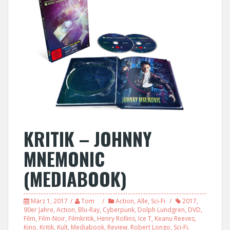
KRITIK – JOHNNY
MNEMONIC
(MEDIABOOK)
März 1, 2017
Tom
Action
,
Alle
,
Sci-Fi
2017
,
90er Jahre
,
Action
,
Blu-Ray
,
Cyberpunk
,
Dolph Lundgren
,
DVD
,
Film
,
Film-Noir
,
Filmkritik
,
Henry Rollins
,
Ice T
,
Keanu Reeves
,
Kino
,
Kritik
,
Kult
,
Mediabook
,
Review
,
Robert Longo
,
Sci-Fi
,