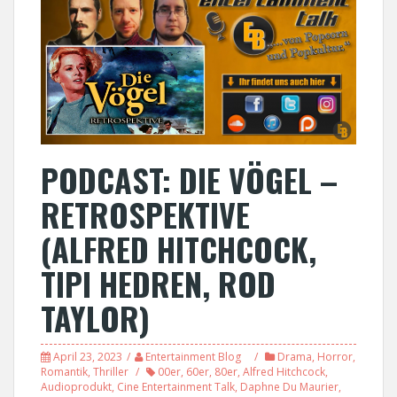
PODCAST: DIE VÖGEL –
RETROSPEKTIVE
(ALFRED HITCHCOCK,
TIPI HEDREN, ROD
TAYLOR)
April 23, 2023
Entertainment Blog
Drama
,
Horror
,
Romantik
,
Thriller
00er
,
60er
,
80er
,
Alfred Hitchcock
,
Audioprodukt
,
Cine Entertainment Talk
,
Daphne Du Maurier
,