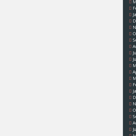
M
F
J
D
N
O
S
A
J
J
M
A
M
F
J
D
N
O
S
A
J
J