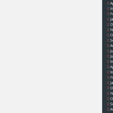
A
M
F
J
D
N
O
S
A
J
J
M
A
M
F
J
D
N
O
S
A