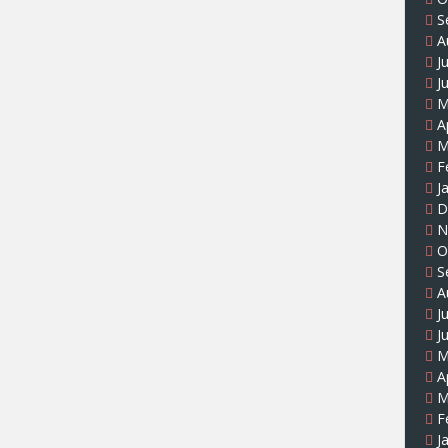
S
A
J
J
M
A
M
F
J
D
N
O
S
A
J
J
M
A
M
F
J