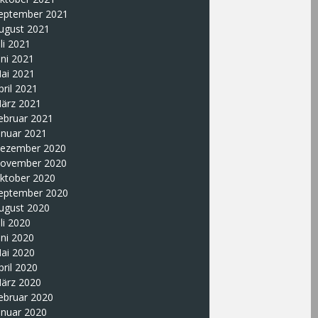
eptember 2021
ugust 2021
uli 2021
uni 2021
ai 2021
pril 2021
ärz 2021
ebruar 2021
anuar 2021
ezember 2020
ovember 2020
ktober 2020
eptember 2020
ugust 2020
uli 2020
uni 2020
ai 2020
pril 2020
ärz 2020
ebruar 2020
anuar 2020