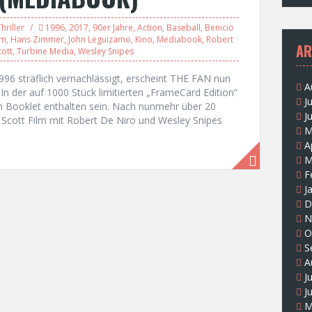
hriller
1996
,
2017
,
90er Jahre
,
Action
,
Baseball
,
Benicio
lm
,
Hans Zimmer
,
John Leguizamo
,
Kino
,
Mediabook
,
Robert
AR
cott
,
Turbine Media
,
Wesley Snipes
96 sträflich vernachlässigt, erscheint THE FAN nun
A
In der auf 1000 Stück limitierten „FrameCard Edition“
J
n Booklet enthalten sein. Nach nunmehr über 20
J
Scott Film mit Robert De Niro und Wesley Snipes
M
A
M
F
J
D
N
O
S
A
J
J
M