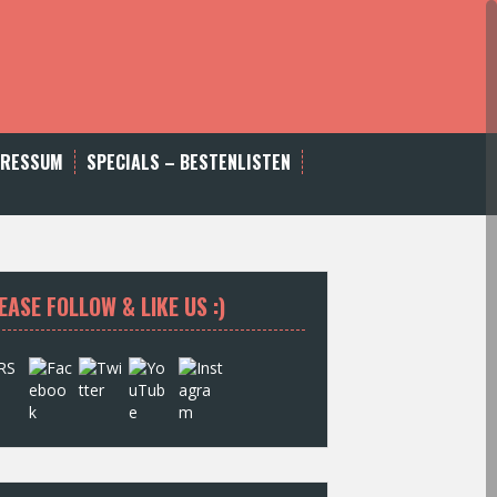
PRESSUM
SPECIALS – BESTENLISTEN
EASE FOLLOW & LIKE US :)