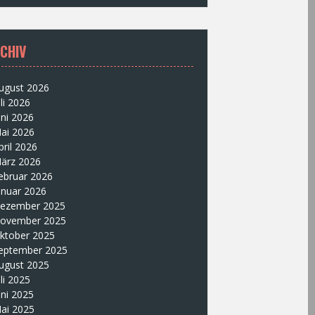
CHIV
ugust 2026
uli 2026
uni 2026
ai 2026
pril 2026
ärz 2026
ebruar 2026
anuar 2026
ezember 2025
ovember 2025
ktober 2025
eptember 2025
ugust 2025
uli 2025
uni 2025
ai 2025