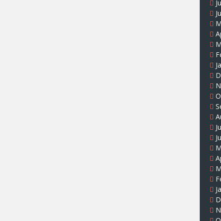
J
J
M
A
M
F
J
D
N
O
S
A
J
J
M
A
M
F
J
D
N
O