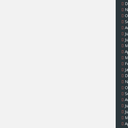
D
N
O
S
A
J
J
M
A
M
F
J
D
N
O
S
A
J
J
M
A