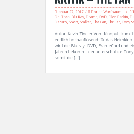
Januar 27, 2017
Florian Wurfbaum
T
Del Toro
,
Blu-Ray
,
Drama
,
DVD
,
Ellen Barkin
,
Fi
DeNiro
,
Sport
,
Stalker
,
The Fan
,
Thriller
,
Tony S
Autor: Kevin Zindler Vom Kinopublikum 19
endlich hochauflösend für das Heimkino. 
wird die Blu-ray, DVD, FrameCard und ei
Jahren bekommt der unterschätzte Tony 
somit die […]