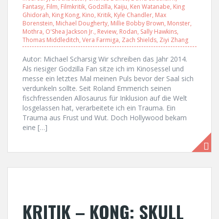
Fantasy
,
Film
,
Filmkritik
,
Godzilla
,
Kaiju
,
Ken Watanabe
,
King
Ghidorah
,
King Kong
,
Kino
,
Kritik
,
Kyle Chandler
,
Max
Borenstein
,
Michael Dougherty
,
Millie Bobby Brown
,
Monster
,
Mothra
,
O'Shea Jackson Jr.
,
Review
,
Rodan
,
Sally Hawkins
,
Thomas Middleditch
,
Vera Farmiga
,
Zach Shields
,
Ziyi Zhang
Autor: Michael Scharsig Wir schreiben das Jahr 2014.
Als riesiger Godzilla Fan sitze ich im Kinosessel und
messe ein letztes Mal meinen Puls bevor der Saal sich
verdunkeln sollte. Seit Roland Emmerich seinen
fischfressenden Allosaurus für Inklusion auf die Welt
losgelassen hat, verarbeitete ich ein Trauma. Ein
Trauma aus Frust und Wut. Doch Hollywood bekam
eine […]
KRITIK – KONG: SKULL