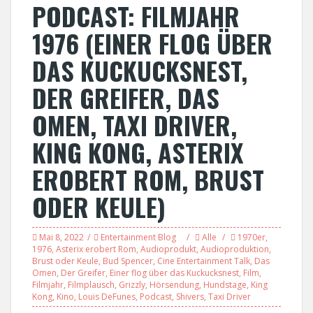
PODCAST: FILMJAHR
1976 (EINER FLOG ÜBER
DAS KUCKUCKSNEST,
DER GREIFER, DAS
OMEN, TAXI DRIVER,
KING KONG, ASTERIX
EROBERT ROM, BRUST
ODER KEULE)
Mai 8, 2022
Entertainment Blog
Alle
1970er
,
1976
,
Asterix erobert Rom
,
Audioprodukt
,
Audioproduktion
,
Brust oder Keule
,
Bud Spencer
,
Cine Entertainment Talk
,
Das
Omen
,
Der Greifer
,
Einer flog über das Kuckucksnest
,
Film
,
Filmjahr
,
Filmplausch
,
Grizzly
,
Hörsendung
,
Hundstage
,
King
Kong
,
Kino
,
Louis DeFunes
,
Podcast
,
Shivers
,
Taxi Driver