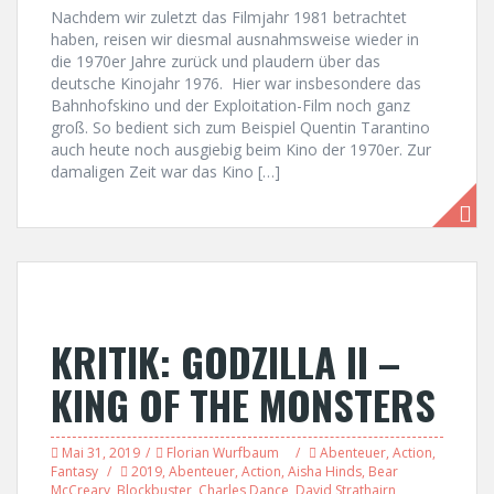
Nachdem wir zuletzt das Filmjahr 1981 betrachtet
haben, reisen wir diesmal ausnahmsweise wieder in
die 1970er Jahre zurück und plaudern über das
deutsche Kinojahr 1976. Hier war insbesondere das
Bahnhofskino und der Exploitation-Film noch ganz
groß. So bedient sich zum Beispiel Quentin Tarantino
auch heute noch ausgiebig beim Kino der 1970er. Zur
damaligen Zeit war das Kino […]
KRITIK: GODZILLA II –
KING OF THE MONSTERS
Mai 31, 2019
Florian Wurfbaum
Abenteuer
,
Action
,
Fantasy
2019
,
Abenteuer
,
Action
,
Aisha Hinds
,
Bear
McCreary
,
Blockbuster
,
Charles Dance
,
David Strathairn
,