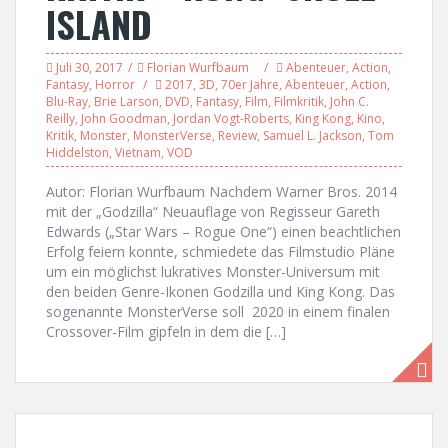
ISLAND
Juli 30, 2017
Florian Wurfbaum
Abenteuer
,
Action
,
Fantasy
,
Horror
2017
,
3D
,
70er Jahre
,
Abenteuer
,
Action
,
Blu-Ray
,
Brie Larson
,
DVD
,
Fantasy
,
Film
,
Filmkritik
,
John C.
Reilly
,
John Goodman
,
Jordan Vogt-Roberts
,
King Kong
,
Kino
,
Kritik
,
Monster
,
MonsterVerse
,
Review
,
Samuel L. Jackson
,
Tom
Hiddelston
,
Vietnam
,
VOD
Autor: Florian Wurfbaum Nachdem Warner Bros. 2014
mit der „Godzilla“ Neuauflage von Regisseur Gareth
Edwards („Star Wars – Rogue One“) einen beachtlichen
Erfolg feiern konnte, schmiedete das Filmstudio Pläne
um ein möglichst lukratives Monster-Universum mit
den beiden Genre-Ikonen Godzilla und King Kong. Das
sogenannte MonsterVerse soll 2020 in einem finalen
Crossover-Film gipfeln in dem die […]