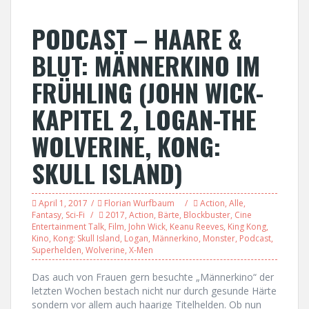
PODCAST – HAARE &
BLUT: MÄNNERKINO IM
FRÜHLING (JOHN WICK-
KAPITEL 2, LOGAN-THE
WOLVERINE, KONG:
SKULL ISLAND)
April 1, 2017
Florian Wurfbaum
Action
,
Alle
,
Fantasy
,
Sci-Fi
2017
,
Action
,
Bärte
,
Blockbuster
,
Cine
Entertainment Talk
,
Film
,
John Wick
,
Keanu Reeves
,
King Kong
,
Kino
,
Kong: Skull Island
,
Logan
,
Männerkino
,
Monster
,
Podcast
,
Superhelden
,
Wolverine
,
X-Men
Das auch von Frauen gern besuchte „Männerkino“ der
letzten Wochen bestach nicht nur durch gesunde Härte
sondern vor allem auch haarige Titelhelden. Ob nun