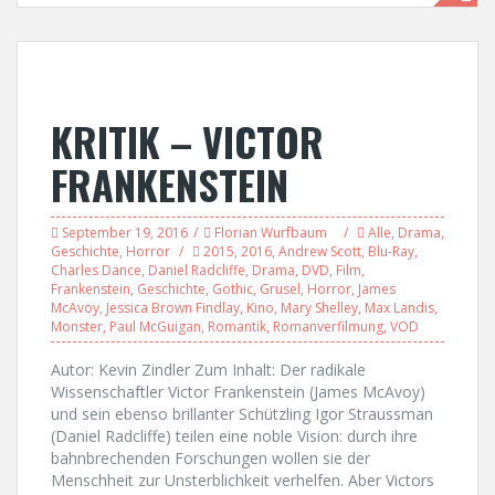
KRITIK – VICTOR
FRANKENSTEIN
September 19, 2016
Florian Wurfbaum
Alle
,
Drama
,
Geschichte
,
Horror
2015
,
2016
,
Andrew Scott
,
Blu-Ray
,
Charles Dance
,
Daniel Radcliffe
,
Drama
,
DVD
,
Film
,
Frankenstein
,
Geschichte
,
Gothic
,
Grusel
,
Horror
,
James
McAvoy
,
Jessica Brown Findlay
,
Kino
,
Mary Shelley
,
Max Landis
,
Monster
,
Paul McGuigan
,
Romantik
,
Romanverfilmung
,
VOD
Autor: Kevin Zindler Zum Inhalt: Der radikale
Wissenschaftler Victor Frankenstein (James McAvoy)
und sein ebenso brillanter Schützling Igor Straussman
(Daniel Radcliffe) teilen eine noble Vision: durch ihre
bahnbrechenden Forschungen wollen sie der
Menschheit zur Unsterblichkeit verhelfen. Aber Victors