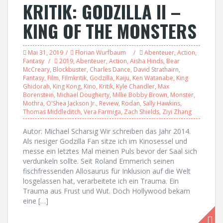
KRITIK: GODZILLA II –
KING OF THE MONSTERS
Mai 31, 2019
Florian Wurfbaum
Abenteuer
,
Action
,
Fantasy
2019
,
Abenteuer
,
Action
,
Aisha Hinds
,
Bear
McCreary
,
Blockbuster
,
Charles Dance
,
David Strathairn
,
Fantasy
,
Film
,
Filmkritik
,
Godzilla
,
Kaiju
,
Ken Watanabe
,
King
Ghidorah
,
King Kong
,
Kino
,
Kritik
,
Kyle Chandler
,
Max
Borenstein
,
Michael Dougherty
,
Millie Bobby Brown
,
Monster
,
Mothra
,
O'Shea Jackson Jr.
,
Review
,
Rodan
,
Sally Hawkins
,
Thomas Middleditch
,
Vera Farmiga
,
Zach Shields
,
Ziyi Zhang
Autor: Michael Scharsig Wir schreiben das Jahr 2014.
Als riesiger Godzilla Fan sitze ich im Kinosessel und
messe ein letztes Mal meinen Puls bevor der Saal sich
verdunkeln sollte. Seit Roland Emmerich seinen
fischfressenden Allosaurus für Inklusion auf die Welt
losgelassen hat, verarbeitete ich ein Trauma. Ein
Trauma aus Frust und Wut. Doch Hollywood bekam
eine […]