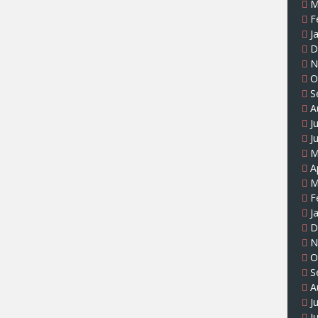
M
F
J
D
N
O
S
A
J
J
M
A
M
F
J
D
N
O
S
A
J
J