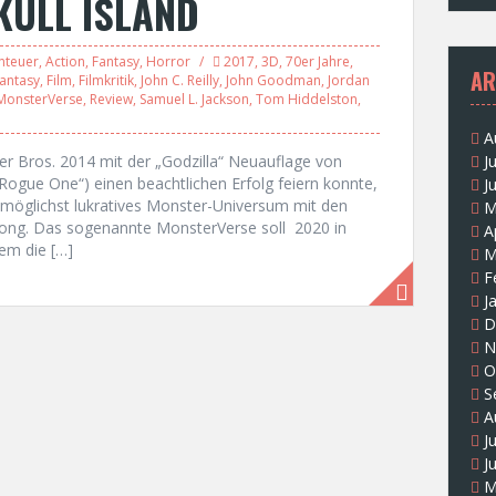
KULL ISLAND
nteuer
,
Action
,
Fantasy
,
Horror
2017
,
3D
,
70er Jahre
,
AR
antasy
,
Film
,
Filmkritik
,
John C. Reilly
,
John Goodman
,
Jordan
MonsterVerse
,
Review
,
Samuel L. Jackson
,
Tom Hiddelston
,
A
 Bros. 2014 mit der „Godzilla“ Neuauflage von
J
Rogue One“) einen beachtlichen Erfolg feiern konnte,
J
 möglichst lukratives Monster-Universum mit den
M
Kong. Das sogenannte MonsterVerse soll 2020 in
A
dem die […]
M
F
J
D
N
O
S
A
J
J
M