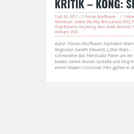
KRITIK – KONG: S
Juli 30, 2017
Florian Wurfbaum
Abe
Abenteuer
,
Action
,
Blu-Ray
,
Brie Larson
,
DVD
,
F
Vogt-Roberts
,
King Kong
,
Kino
,
Kritik
,
Monster
,
Vietnam
,
VOD
Autor: Florian Wurfbaum Nachdem Warner
Regisseur Gareth Edwards („Star Wars – 
schmiedete das Filmstudio Pläne um ein
beiden Genre-Ikonen Godzilla und King 
einem finalen Crossover-Film gipfeln in 