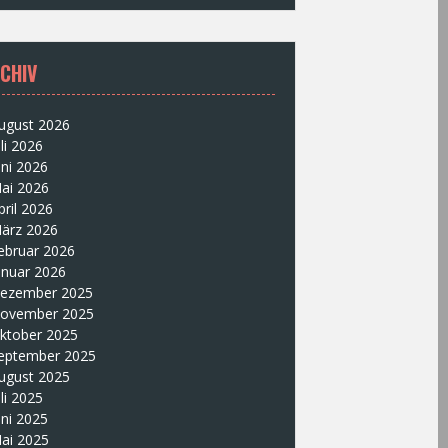
CHIV
ugust 2026
uli 2026
uni 2026
ai 2026
pril 2026
ärz 2026
ebruar 2026
anuar 2026
ezember 2025
ovember 2025
ktober 2025
eptember 2025
ugust 2025
uli 2025
uni 2025
ai 2025