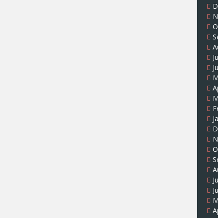
D
N
O
S
A
J
J
M
A
M
F
J
D
N
O
S
A
J
J
M
A