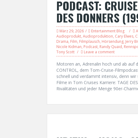
PODCAST: CRUISE
DES DONNERS (19
März 29, 2026
Entertainment Blog
A
Audioprodukt
,
Audioproduktion
,
Cary Elwes
,
C
Drama
,
Film
,
Filmplausch
,
Hörsendung
,
Jerry 
Nicole Kidman
,
Podcast
,
Randy Quaid
,
Rennspo
Tony Scott
Leave a comment
Motoren an, Adrenalin hoch und ab auf 
CONTROL, dem Tom-Cruise-Filmpodcast de
schnell und verdammt intensiv, denn wir 
Filme in Tom Cruises Karriere: TAGE D
Rivalitäten und jeder Menge 90er-Charme