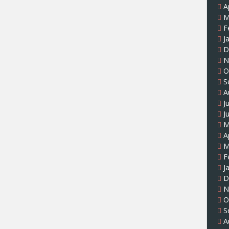
A
M
F
J
D
N
O
S
A
J
J
M
A
M
F
J
D
N
O
S
A