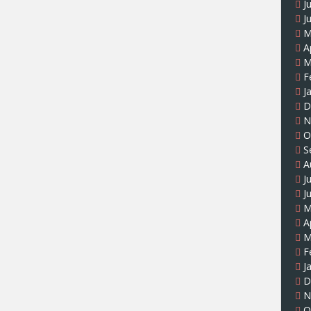
J
J
M
A
M
F
J
D
N
O
S
A
J
J
M
A
M
F
J
D
N
O