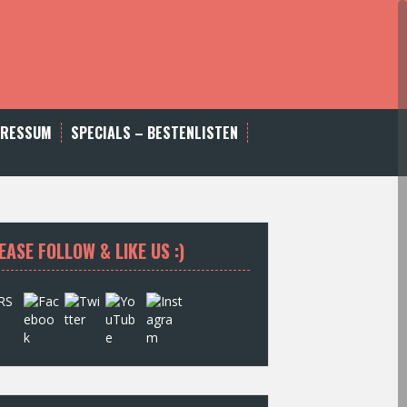
PRESSUM
SPECIALS – BESTENLISTEN
EASE FOLLOW & LIKE US :)