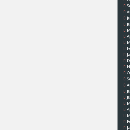
S
A
J
J
M
A
M
F
J
D
N
O
S
A
J
J
M
A
M
F
J