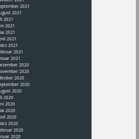
eptember 2021
ugust 2021
uli 2021
uni 2021
ai 2021
pril 2021
ärz 2021
ebruar 2021
anuar 2021
ezember 2020
ovember 2020
ktober 2020
eptember 2020
ugust 2020
uli 2020
uni 2020
ai 2020
pril 2020
ärz 2020
ebruar 2020
anuar 2020