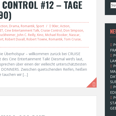
 CONTROL #12 – TAGE
S
u
90)
c
h
e
ction
,
Drama
,
Romantik
,
Sport
90er
,
Action
,
NE
n
ET
,
Cine Entertainment Talk
,
Cruise Control
,
Don Simpson
,
Bruckheimer
,
John C. Reilly
,
Kino
,
Michael Rooker
,
Nascar
,
n
rt
,
Robert Duvall
,
Robert Towne
,
Romantik
,
Tom Cruise
,
a
P
c
FRA
h
die Überholspur – willkommen zurück bei CRUISE
P
:
s Cine Entertainment Talk! Diesmal wird’s laut,
LAK
sprechen über einen der vielleicht unterschätztesten
P
ES DONNERS. Zwischen quietschenden Reifen, heißen
MA
 tauchen wir […]
DA
SU
P
ED
P
ST
GE