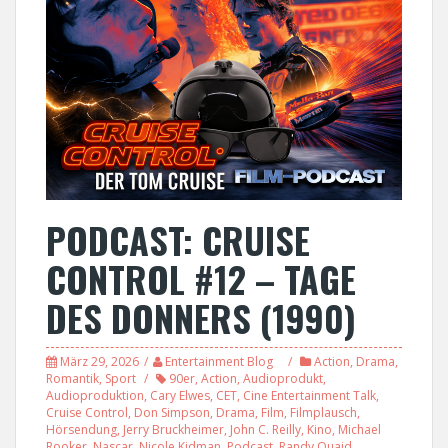
PODCAST: CRUISE
CONTROL #12 – TAGE
DES DONNERS (1990)
März 29, 2026
Entertainment Blog
Action
,
Drama
,
Romantik
,
Sport
90er
,
Action
,
Audioprodukt
,
Audioproduktion
,
Cary Elwes
,
CET
,
Cine Entertainment Talk
,
Cruise Control
,
Don Simpson
,
Drama
,
Film
,
Filmplausch
,
Hörsendung
,
Jerry Bruckheimer
,
John C. Reilly
,
Kino
,
Michael
Rooker
,
Nascar
,
Nicole Kidman
,
Podcast
,
Randy Quaid
,