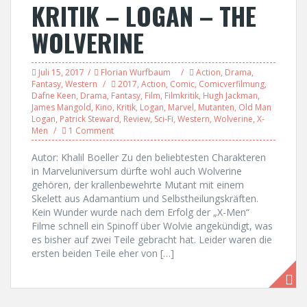
KRITIK – LOGAN – THE
WOLVERINE
Juli 15, 2017
Florian Wurfbaum
Action
,
Drama
,
Fantasy
,
Western
2017
,
Action
,
Comic
,
Comicverfilmung
,
Dafne Keen
,
Drama
,
Fantasy
,
Film
,
Filmkritik
,
Hugh Jackman
,
James Mangold
,
Kino
,
Kritik
,
Logan
,
Marvel
,
Mutanten
,
Old Man
Logan
,
Patrick Steward
,
Review
,
Sci-Fi
,
Western
,
Wolverine
,
X-
Men
1 Comment
Autor: Khalil Boeller Zu den beliebtesten Charakteren
in Marveluniversum dürfte wohl auch Wolverine
gehören, der krallenbewehrte Mutant mit einem
Skelett aus Adamantium und Selbstheilungskräften.
Kein Wunder wurde nach dem Erfolg der „X-Men“
Filme schnell ein Spinoff über Wolvie angekündigt, was
es bisher auf zwei Teile gebracht hat. Leider waren die
ersten beiden Teile eher von […]