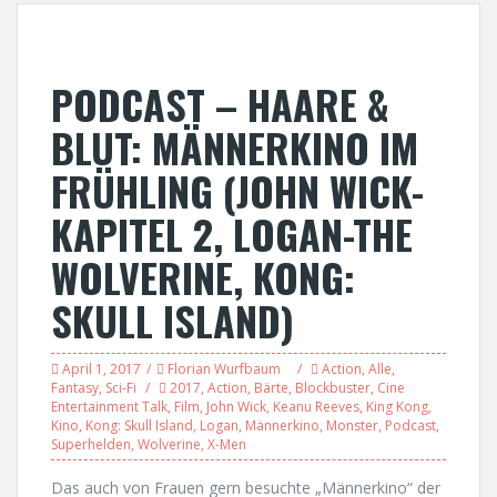
PODCAST – HAARE &
BLUT: MÄNNERKINO IM
FRÜHLING (JOHN WICK-
KAPITEL 2, LOGAN-THE
WOLVERINE, KONG:
SKULL ISLAND)
April 1, 2017
Florian Wurfbaum
Action
,
Alle
,
Fantasy
,
Sci-Fi
2017
,
Action
,
Bärte
,
Blockbuster
,
Cine
Entertainment Talk
,
Film
,
John Wick
,
Keanu Reeves
,
King Kong
,
Kino
,
Kong: Skull Island
,
Logan
,
Männerkino
,
Monster
,
Podcast
,
Superhelden
,
Wolverine
,
X-Men
Das auch von Frauen gern besuchte „Männerkino“ der