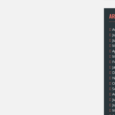
AR
A
J
J
M
A
M
F
J
D
N
O
S
A
J
J
M