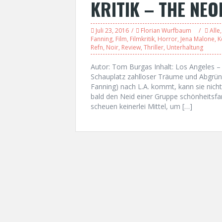
KRITIK – THE NE
Juli 23, 2016
Florian Wurfbaum
Alle
Fanning
,
Film
,
Filmkritik
,
Horror
,
Jena Malone
,
K
Refn
,
Noir
,
Review
,
Thriller
,
Unterhaltung
Autor: Tom Burgas Inhalt: Los Angeles –
Schauplatz zahlloser Träume und Abgründ
Fanning) nach L.A. kommt, kann sie nich
bald den Neid einer Gruppe schönheitsfan
scheuen keinerlei Mittel, um […]