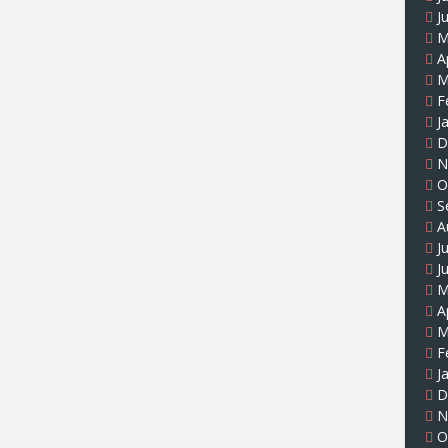
J
M
A
M
F
J
D
N
O
S
A
J
J
M
A
M
F
J
D
N
O