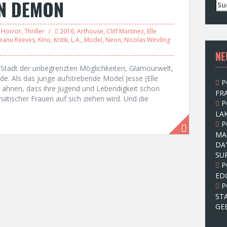
ON DEMON
S
u
c
,
Horror
,
Thriller
2016
,
Arthouse
,
Cliff Martinez
,
Elle
h
eanu Reeves
,
Kino
,
Kritik
,
L.A.
,
Model
,
Neon
,
Nicolas Winding
e
NE
n
n
 Stadt der unbegrenzten Möglichkeiten, Glamourwelt,
a
e. Als das junge aufstrebende Model Jesse (Elle
P
c
t ahnen, dass ihre Jugend und Lebendigkeit schon
FRA
h
atischer Frauen auf sich ziehen wird. Und die
P
:
LAK
P
MA
DA
SU
P
ED
P
ST
GE