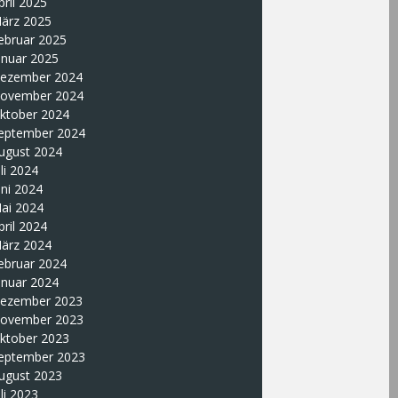
pril 2025
ärz 2025
ebruar 2025
anuar 2025
ezember 2024
ovember 2024
ktober 2024
eptember 2024
ugust 2024
uli 2024
uni 2024
ai 2024
pril 2024
ärz 2024
ebruar 2024
anuar 2024
ezember 2023
ovember 2023
ktober 2023
eptember 2023
ugust 2023
uli 2023