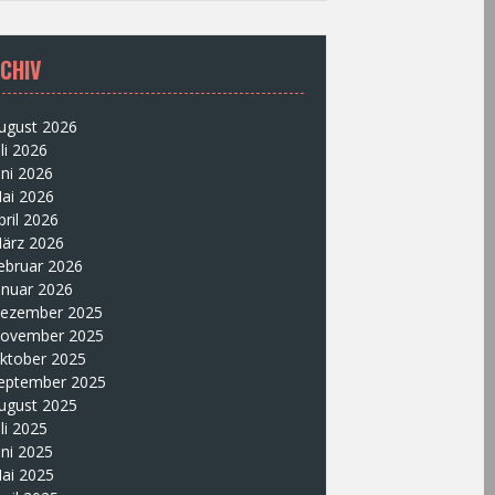
CHIV
ugust 2026
uli 2026
uni 2026
ai 2026
pril 2026
ärz 2026
ebruar 2026
anuar 2026
ezember 2025
ovember 2025
ktober 2025
eptember 2025
ugust 2025
uli 2025
uni 2025
ai 2025