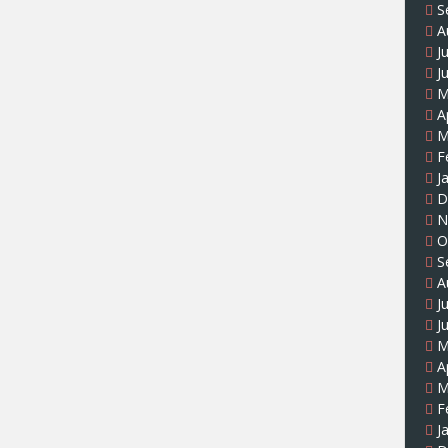
S
A
J
J
M
A
M
F
J
D
N
O
S
A
J
J
M
A
M
F
J