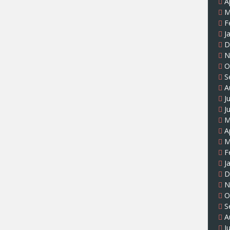
A
M
F
J
D
N
O
S
A
J
J
M
A
M
F
J
D
N
O
S
A
J