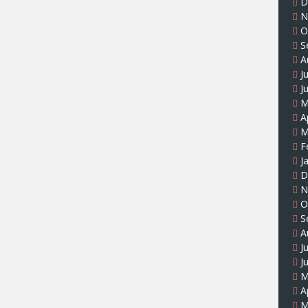
D
N
O
S
A
J
J
M
A
M
F
J
D
N
O
S
A
J
J
M
A
M