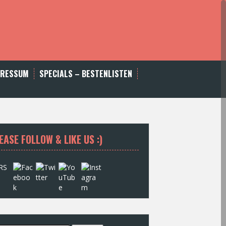
PRESSUM
SPECIALS – BESTENLISTEN
EASE FOLLOW & LIKE US :)