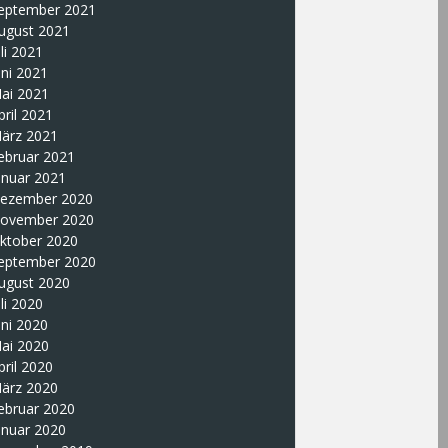
eptember 2021
ugust 2021
uli 2021
uni 2021
ai 2021
pril 2021
ärz 2021
ebruar 2021
anuar 2021
ezember 2020
ovember 2020
ktober 2020
eptember 2020
ugust 2020
uli 2020
uni 2020
ai 2020
pril 2020
ärz 2020
ebruar 2020
anuar 2020