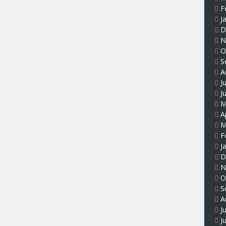
F
J
D
N
O
S
A
J
J
M
A
M
F
J
D
N
O
S
A
J
J