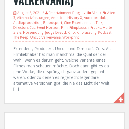
VALKENVANIA)
August 8, 2021
Entertainment Blog
Alle
Alien
3
,
Alternativfassungen
,
American History X
,
Audioprodukt
,
Audioproduktion
,
Bloodsport
,
Cine Entertainment Talk
,
Directors Cut
,
Event Horizon
,
Film
,
Filmplausch
,
Freaks
,
Harte
Ziele
,
Hörsendung
,
Judge Dredd
,
Kino
,
Kinofassung
,
Podcast
,
The Keep
,
Uncut
,
Valkenvania
,
Workprint
Extended-, Producer-, Uncut- und Director‘s Cuts: Als
Filmliebhaber hat man manchmal die Qual der der
Wahl, wenn es darum geht, welche Variante eines
Filmes man schauen möchte. Doch dann gibt es da
jene Werke, die ursprünglich ganz anders geplant
waren, oder zu denen es regelrecht legendäre
alternative Versionen gibt, die nie das Licht der Welt
[…]