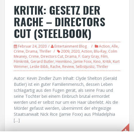
KRITIK: GESETZ DER
RACHE – DIRECTORS
CUT (STEELBOOK)
Februar 24, 2020
Entertainment Blog
Action
,
Alle
,
Crime
,
Drama
,
Thriller
2009
,
2020
,
Action
,
Blu-Ray
,
Colm
Meaney
,
Crime
,
Directors Cut
,
Drama
,
F. Gary Gray
,
Film
,
Filmkritik
,
Gerard Butler
,
Heimkino
,
Jamie Foxx
,
Kino
,
Kritik
,
Kurt
Wimmer
,
Leslie Bibb
,
Rache
,
Review
,
Selbstjustiz
,
Thriller
Autor: Kevin Zindler Zum Inhalt: Clyde Shelton (Gerald
Butler) ist ein guter Familienmensch, dessen Leben
schlagartig aus den Fugen gerät, als seine Frau und
seine Tochter bei einem Einbruch brutal ermordet
werden und er selbst nur um ein Haar überlebt. Als die
Mörder gefasst werden, übernimmt der ehrgeizige
Staatsanwalt Nick Rice (Jamie Foxx) aus Philadelphia
[…]