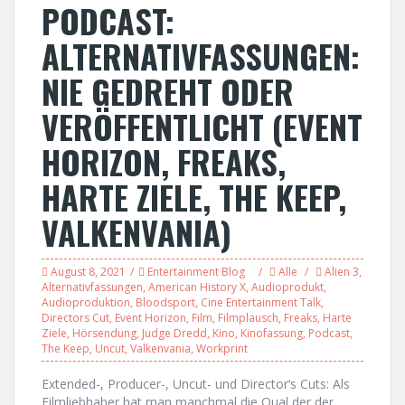
PODCAST:
ALTERNATIVFASSUNGEN:
NIE GEDREHT ODER
VERÖFFENTLICHT (EVENT
HORIZON, FREAKS,
HARTE ZIELE, THE KEEP,
VALKENVANIA)
August 8, 2021
Entertainment Blog
Alle
Alien 3
,
Alternativfassungen
,
American History X
,
Audioprodukt
,
Audioproduktion
,
Bloodsport
,
Cine Entertainment Talk
,
Directors Cut
,
Event Horizon
,
Film
,
Filmplausch
,
Freaks
,
Harte
Ziele
,
Hörsendung
,
Judge Dredd
,
Kino
,
Kinofassung
,
Podcast
,
The Keep
,
Uncut
,
Valkenvania
,
Workprint
Extended-, Producer-, Uncut- und Director‘s Cuts: Als
Filmliebhaber hat man manchmal die Qual der der